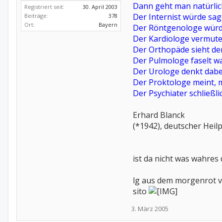
Dann geht man natürlic
Registriert seit:
30. April 2003
Der Internist würde sag
Beiträge:
378
Ort:
Bayern
Der Röntgenologe würde
Der Kardiologe vermut
Der Orthopäde sieht de
Der Pulmologe faselt w
Der Urologe denkt dabe
Der Proktologe meint, m
Der Psychiater schließlic
Erhard Blanck
(*1942), deutscher Heilp
ist da nicht was wahres
lg aus dem morgenrot 
sito
3. März 2005