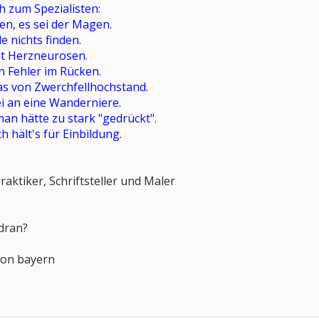
h zum Spezialisten:
en, es sei der Magen.
 nichts finden.
et Herzneurosen.
n Fehler im Rücken.
as von Zwerchfellhochstand.
i an eine Wanderniere.
an hätte zu stark "gedrückt".
h hält's für Einbildung.
raktiker, Schriftsteller und Maler
 dran?
von bayern