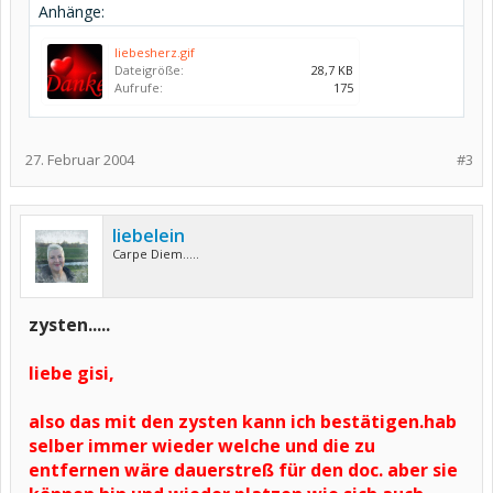
Anhänge:
liebesherz.gif
Dateigröße:
28,7 KB
Aufrufe:
175
27. Februar 2004
#3
liebelein
Carpe Diem.....
zysten.....
liebe gisi,
also das mit den zysten kann ich bestätigen.hab
selber immer wieder welche und die zu
entfernen wäre dauerstreß für den doc. aber sie