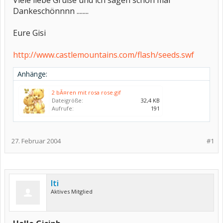
Viele liebe Grüße und ich sagen schon mal
Dankeschönnnn ........
Eure Gisi
http://www.castlemountains.com/flash/seeds.swf
Anhänge:
2 bÃ¤ren mit rosa rose.gif
Dateigröße:
32,4 KB
Aufrufe:
191
27. Februar 2004
#1
Iti
Aktives Mitglied