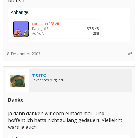
Monsti
Anhänge:
computer028.gif
Dateigröße:
37,5 KB
Aufrufe:
235
8. Dezember 2003
#5
merre
Bekanntes Mitglied
Danke
ja dann danken wir doch einfach mal....und
hoffentlich hatts nicht zu lang gedauert. Vielleicht
wars ja auch: