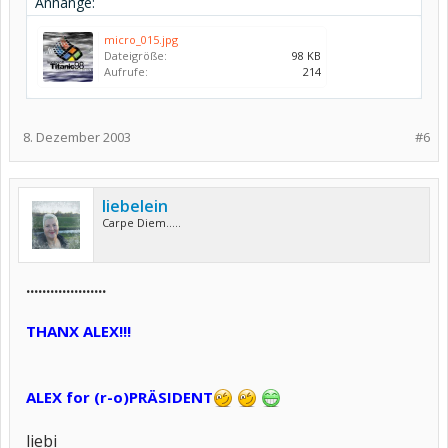
Anhänge:
micro_015.jpg
Dateigröße:
98 KB
Aufrufe:
214
8. Dezember 2003
#6
liebelein
Carpe Diem.....
....................
THANX ALEX!!!
ALEX for (r-o)PRÄSIDENT
liebi