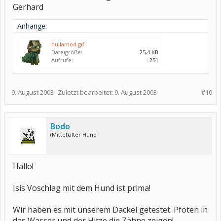
Gerhard
Anhänge:
hullamod.gif
Dateigröße:
25,4 KB
Aufrufe:
251
9. August 2003
Zuletzt bearbeitet:
9. August 2003
#10
Bodo
(Mittel)alter Hund
Hallo!
Isis Voschlag mit dem Hund ist prima!
Wir haben es mit unserem Dackel getestet. Pfoten in
das Wasser und der Hitze die Zähne zeigen!