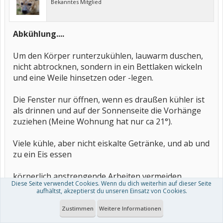
Bekanntes Mitglied
Abkühlung....
Um den Körper runterzukühlen, lauwarm duschen,
nicht abtrocknen, sondern in ein Bettlaken wickeln
und eine Weile hinsetzen oder -legen.
Die Fenster nur öffnen, wenn es draußen kühler ist
als drinnen und auf der Sonnenseite die Vorhänge
zuziehen (Meine Wohnung hat nur ca 21°).
Viele kühle, aber nicht eiskalte Getränke, und ab und
zu ein Eis essen
körperlich anstrengende Arbeiten vermeiden
Diese Seite verwendet Cookies. Wenn du dich weiterhin auf dieser Seite
aufhältst, akzeptierst du unseren Einsatz von Cookies.
im Büro: wenn's geht, ab und zu mal die Schuhe
ausziehen und wenn möglich die Füße kühlen.
Zustimmen
Weitere Informationen