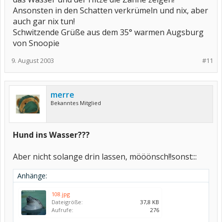
Ansonsten in den Schatten verkrümeln und nix, aber
auch gar nix tun!
Schwitzende Grüße aus dem 35° warmen Augsburg
von Snoopie
9. August 2003
#11
merre
Bekanntes Mitglied
Hund ins Wasser???
Aber nicht solange drin lassen, mööönsch!!sonst:::
Anhänge:
108.jpg
Dateigröße:
37,8 KB
Aufrufe:
276