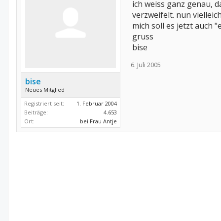
ich weiss ganz genau, d
verzweifelt. nun vielleic
mich soll es jetzt auch 
gruss
bise
6. Juli 2005
bise
Neues Mitglied
Registriert seit:
1. Februar 2004
Beiträge:
4.653
Ort:
bei Frau Antje