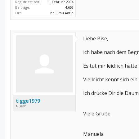
Registriert seit:
1. Februar 2004
Beiträge:
4.653
Ort:
bei Frau Antje
Liebe Bise,
ich habe nach dem Begri
Es tut mir leid; ich hätt
Vielleicht kennt sich ei
Ich drücke Dir die Daum
tigge1979
Guest
Viele Grüße
Manuela