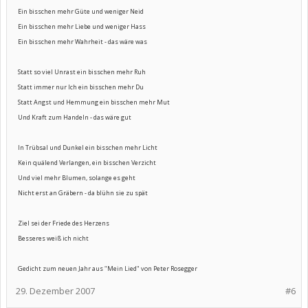
Ein bisschen mehr Güte und weniger Neid
Ein bisschen mehr Liebe und weniger Hass
Ein bisschen mehr Wahrheit - das wäre was
Statt so viel Unrast ein bisschen mehr Ruh
Statt immer nur Ich ein bisschen mehr Du
Statt Angst und Hemmung ein bisschen mehr Mut
Und Kraft zum Handeln - das wäre gut
In Trübsal und Dunkel ein bisschen mehr Licht
Kein quälend Verlangen, ein bisschen Verzicht
Und viel mehr Blumen, solange es geht
Nicht erst an Gräbern - da blühn sie zu spät
Ziel sei der Friede des Herzens
Besseres weiß ich nicht
Gedicht zum neuen Jahr aus "Mein Lied" von Peter Rosegger
29. Dezember 2007
#6