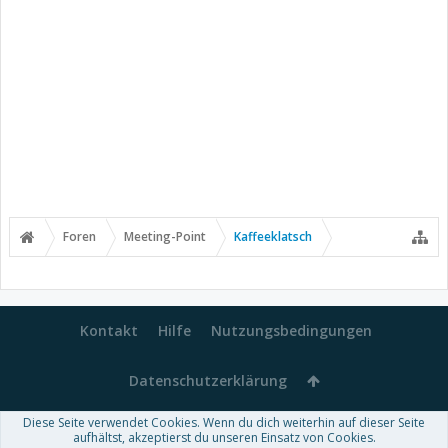
Foren
Meeting-Point
Kaffeeklatsch
Kontakt
Hilfe
Nutzungsbedingungen
Datenschutzerklärung
Diese Seite verwendet Cookies. Wenn du dich weiterhin auf dieser Seite
Forum software by XenForo™
aufhältst, akzeptierst du unseren Einsatz von Cookies.
-
Deutsch von xenDach