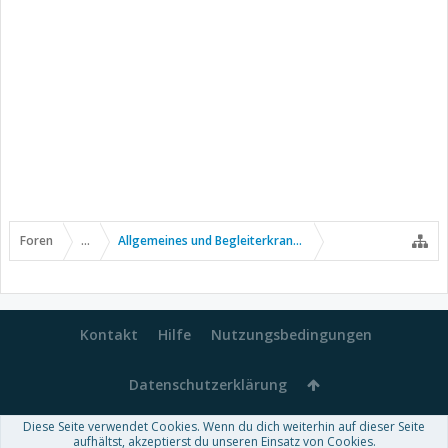
Foren
...
Allgemeines und Begleiterkrankungen
Kontakt
Hilfe
Nutzungsbedingungen
Datenschutzerklärung
Diese Seite verwendet Cookies. Wenn du dich weiterhin auf dieser Seite
Forum software by XenForo™
aufhältst, akzeptierst du unseren Einsatz von Cookies.
-
Deutsch von xenDach