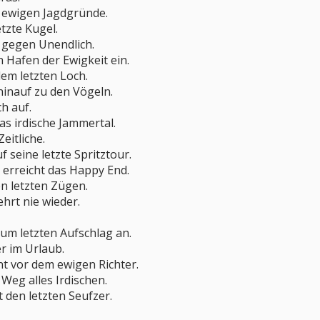
e ewigen Jagdgründe.
etzte Kugel.
 gegen Unendlich.
n Hafen der Ewigkeit ein.
dem letzten Loch.
hinauf zu den Vögeln.
ch auf.
as irdische Jammertal.
eitliche.
f seine letzte Spritztour.
 erreicht das Happy End.
en letzten Zügen.
hrt nie wieder.
zum letzten Aufschlag an.
r im Urlaub.
t vor dem ewigen Richter.
Weg alles Irdischen.
 den letzten Seufzer.