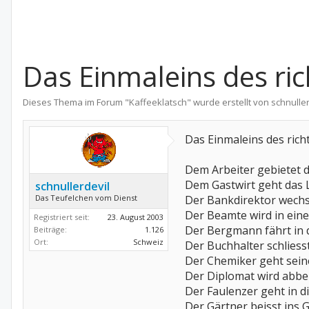
Das Einmaleins des ri
Dieses Thema im Forum "
Kaffeeklatsch
" wurde erstellt von
schnuller
Das Einmaleins des rich
Dem Arbeiter gebietet 
Dem Gastwirt geht das 
schnullerdevil
Das Teufelchen vom Dienst
Der Bankdirektor wechse
Der Beamte wird in eine
Registriert seit:
23. August 2003
Der Bergmann fährt in 
Beiträge:
1.126
Ort:
Schweiz
Der Buchhalter schliess
Der Chemiker geht sein
Der Diplomat wird abbe
Der Faulenzer geht in d
Der Gärtner beisst ins G