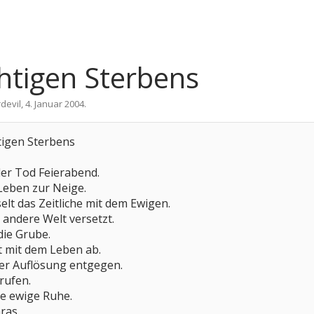
chtigen Sterbens
devil
,
4. Januar 2004
.
tigen Sterbens
der Tod Feierabend.
Leben zur Neige.
lt das Zeitliche mit dem Ewigen.
 andere Welt versetzt.
die Grube.
t mit dem Leben ab.
er Auflösung entgegen.
rufen.
ie ewige Ruhe.
ras.