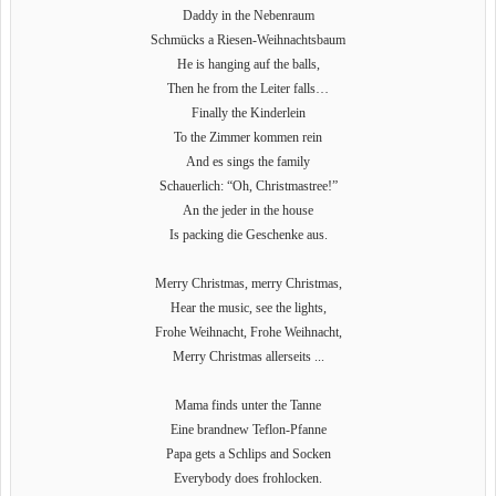
Daddy in the Nebenraum
Schmücks a Riesen-Weihnachtsbaum
He is hanging auf the balls,
Then he from the Leiter falls…
Finally the Kinderlein
To the Zimmer kommen rein
And es sings the family
Schauerlich: “Oh, Christmastree!”
An the jeder in the house
Is packing die Geschenke aus.
Merry Christmas, merry Christmas,
Hear the music, see the lights,
Frohe Weihnacht, Frohe Weihnacht,
Merry Christmas allerseits ...
Mama finds unter the Tanne
Eine brandnew Teflon-Pfanne
Papa gets a Schlips and Socken
Everybody does frohlocken.