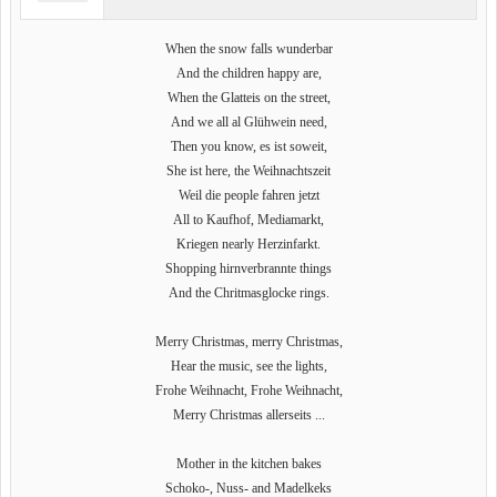
When the snow falls wunderbar
And the children happy are,
When the Glatteis on the street,
And we all al Glühwein need,
Then you know, es ist soweit,
She ist here, the Weihnachtszeit
Weil die people fahren jetzt
All to Kaufhof, Mediamarkt,
Kriegen nearly Herzinfarkt.
Shopping hirnverbrannte things
And the Chritmasglocke rings.
Merry Christmas, merry Christmas,
Hear the music, see the lights,
Frohe Weihnacht, Frohe Weihnacht,
Merry Christmas allerseits ...
Mother in the kitchen bakes
Schoko-, Nuss- and Madelkeks