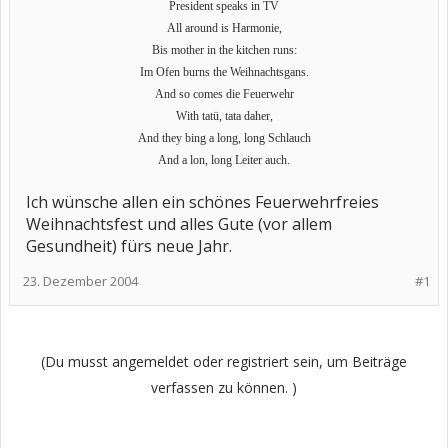
President speaks in TV
All around is Harmonie,
Bis mother in the kitchen runs:
Im Ofen burns the Weihnachtsgans.
And so comes die Feuerwehr
With tatü, tata daher,
And they bing a long, long Schlauch
And a lon, long Leiter auch.
Ich wünsche allen ein schönes Feuerwehrfreies
Weihnachtsfest und alles Gute (vor allem
Gesundheit) fürs neue Jahr.
23. Dezember 2004
#1
(Du musst angemeldet oder registriert sein, um Beiträge
verfassen zu können. )