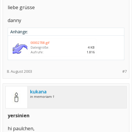
liebe grüsse
danny
Anhänge:
00002708.gif
Dateigröße:
4 KB
Aufrufe:
1.816
8. August 2003
#7
kukana
in memoriam †
yersinien
hi paulchen,