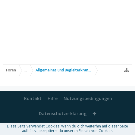
Foren
...
Allgemeines und Begleiterkrankungen
Kontakt
Hilfe
Nutzungsbedingungen
Datenschutzerklärung
Diese Seite verwendet Cookies. Wenn du dich weiterhin auf dieser Seite
Forum software by XenForo™
aufhältst, akzeptierst du unseren Einsatz von Cookies.
-
Deutsch von xenDach