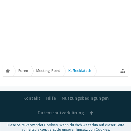
Foren
Meeting-Point
Kaffeeklatsch
Kontakt
Hilfe
Nutzungsbedingungen
Datenschutzerklärung
Diese Seite verwendet Cookies. Wenn du dich weiterhin auf dieser Seite
Forum software by XenForo™
aufhältst, akzeptierst du unseren Einsatz von Cookies.
-
Deutsch von xenDach