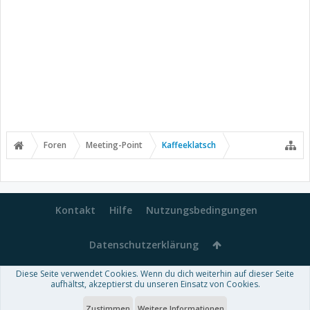
Foren
Meeting-Point
Kaffeeklatsch
Kontakt
Hilfe
Nutzungsbedingungen
Datenschutzerklärung
Diese Seite verwendet Cookies. Wenn du dich weiterhin auf dieser Seite
Forum software by XenForo™
aufhältst, akzeptierst du unseren Einsatz von Cookies.
-
Deutsch von xenDach
Some XenForo functionality crafted by
Audentio Design
.
Theme designed by
ThemeHouse
.
Zustimmen
Weitere Informationen