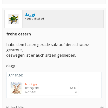
daggi
Neues Mitglied
frohe ostern
habe dem hasen gerade salz auf den schwanz
gestreut,
deswegen ist er auch sitzen geblieben.
daggi
Anhänge:
hase2.jpg
Dateigröße:
4,6 KB
Aufrufe:
58
10. April 2004
#4