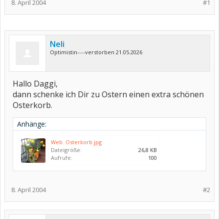
8. April 2004
#1
Neli
Optimistin----verstorben 21.05.2026
Hallo Daggi,
dann schenke ich Dir zu Ostern einen extra schönen
Osterkorb.
Anhänge:
Web. Osterkorb.jpg
Dateigröße:
26,8 KB
Aufrufe:
100
8. April 2004
#2