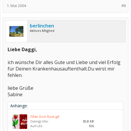
1. Mai 2004
#8
berlinchen
Aktives Mitglied
Liebe Daggi,
ich wünsche Dir alles Gute und Liebe und viel Erfolg
für Deinen Krankenhausauftenthalt.Du wirst mir
fehlen.
liebe Grüße
Sabine
Anhänge:
FÃ¼r Dich Rose.gif
Dateigröße:
30,8 KB
Aufrufe:
106