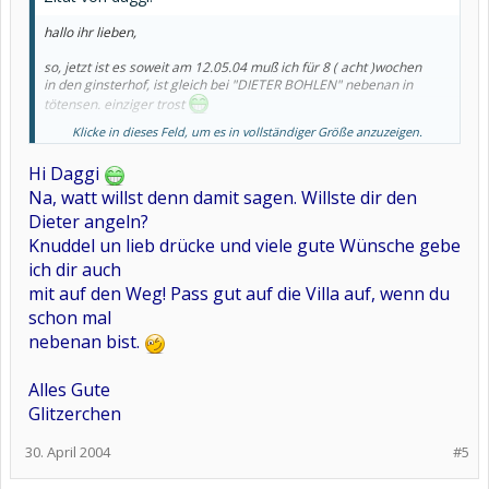
hallo ihr lieben,
so, jetzt ist es soweit am 12.05.04 muß ich für 8 ( acht )wochen
in den ginsterhof, ist gleich bei "DIETER BOHLEN" nebenan in
tötensen. einziger trost
Klicke in dieses Feld, um es in vollständiger Größe anzuzeigen.
hoffe ihr erkennt mich danach noch.
Hi Daggi
ich knuddel euch,
eure daggi
Na, watt willst denn damit sagen. Willste dir den
Dieter angeln?
Knuddel un lieb drücke und viele gute Wünsche gebe
ich dir auch
mit auf den Weg! Pass gut auf die Villa auf, wenn du
schon mal
nebenan bist.
Alles Gute
Glitzerchen
30. April 2004
#5