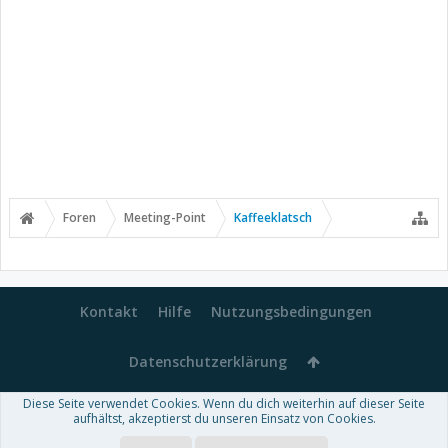
Foren
Meeting-Point
Kaffeeklatsch
Kontakt
Hilfe
Nutzungsbedingungen
Datenschutzerklärung
Diese Seite verwendet Cookies. Wenn du dich weiterhin auf dieser Seite
Forum software by XenForo™
aufhältst, akzeptierst du unseren Einsatz von Cookies.
-
Deutsch von xenDach
Some XenForo functionality crafted by
Audentio Design
.