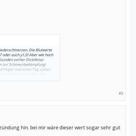
Gliederschmerzen. Die Blutwerte
,7 oder auch y1,0! Aber wie hoch
 Stunden vorher Diclofenac
cken zur Schmerzbekämpfung!
d Finger und einen Tag später
r an! Ich kann wirklich gut
#3
zündung hin. bei mir wäre dieser wert sogar sehr gut