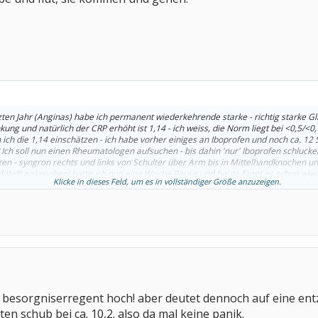
zten Jahr (Anginas) habe ich permanent wiederkehrende starke - richtig starke 
ung und natürlich der CRP erhöht ist 1,14 - ich weiss, die Norm liegt bei <0,5/<0
 ich die 1,14 einschätzen - ich habe vorher einiges an Iboprofen und noch ca. 12
 Ich soll nun einen Rheumatologen aufsuchen - bis dahin 'nur' Iboprofen schlu
n - syngron rechts und links von Schulter über Arm bis in Mittelhandknochen un
ittelfussknochen! hatte ich nun eine Woche Pause und heute fängt es schon wiede
Klicke in dieses Feld, um es in vollständiger Größe anzuzeigen.
ist wirklich zuviel! Es downt mich auch richtig! Gruß asti
so besorgniserregent hoch! aber deutet dennoch auf eine ent
ten schub bei ca. 10,2. also da mal keine panik.