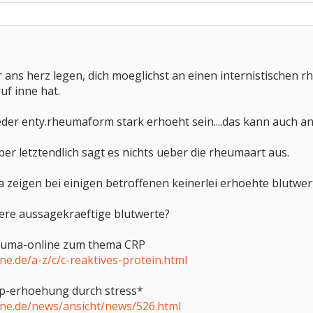
r ans herz legen, dich moeglichst an einen internistischen 
uf inne hat.
jeder enty.rheumaform stark erhoeht sein....das kann auch 
.aber letztendlich sagt es nichts ueber die rheumaart aus.
zeigen bei einigen betroffenen keinerlei erhoehte blutwerte..
tere aussagekraeftige blutwerte?
rheuma-online zum thema CRP
e.de/a-z/c/c-reaktives-protein.html
rp-erhoehung durch stress*
ne.de/news/ansicht/news/526.html