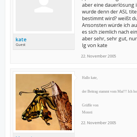
aber eine dauerlösung i
wurde denn der ASL tite
bestimmt wird? weißt du
Ansonsten würde ich auf
es sich ziemlich nach e
aber sehr, sehr gut, nur 
kate
lg von kate
Guest
22. November 2005
Hallo kate,
der Beitrag stammt vom Mai!!! Ich hof
Grüßle von
Monsti
22. November 2005