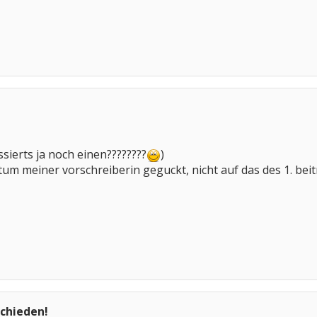
essierts ja noch einen????????
)
tum meiner vorschreiberin geguckt, nicht auf das des 1. beitra
schieden!