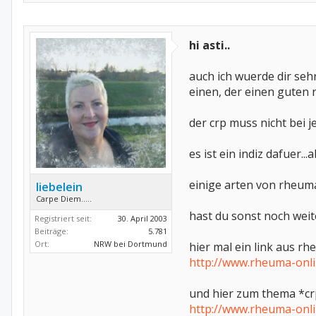
hi asti..
auch ich wuerde dir seh
einen, der einen guten r
der crp muss nicht bei 
es ist ein indiz dafuer..
einige arten von rheuma 
liebelein
Carpe Diem.....
hast du sonst noch wei
Registriert seit:
30. April 2003
Beiträge:
5.781
Ort:
NRW bei Dortmund
hier mal ein link aus 
http://www.rheuma-onlin
und hier zum thema *c
http://www.rheuma-onli