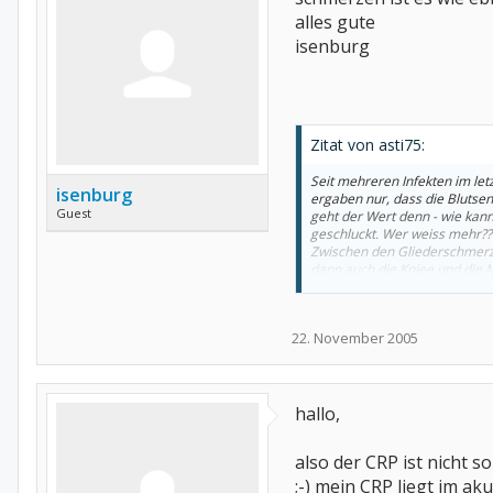
alles gute
isenburg
Zitat von asti75:
Seit mehreren Infekten im let
isenburg
ergaben nur, dass die Blutsenk
Guest
geht der Wert denn - wie kann
geschluckt. Wer weiss mehr??
Zwischen den Gliederschmerze
dann auch die Kniee und die M
Schmerzen aushalten, aber das 
22. November 2005
hallo,
also der CRP ist nicht 
;-) mein CRP liegt im aku