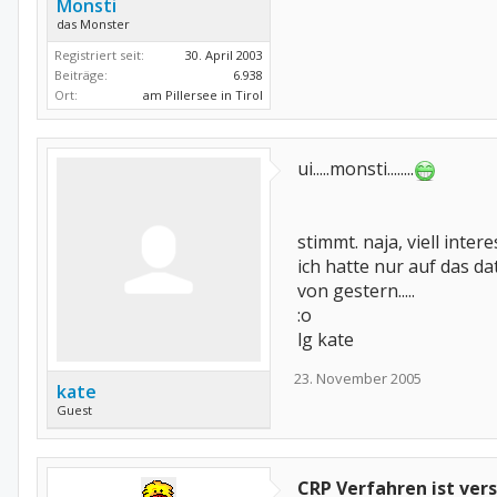
Monsti
das Monster
Registriert seit:
30. April 2003
Beiträge:
6.938
Ort:
am Pillersee in Tirol
ui.....monsti........
stimmt. naja, viell inter
ich hatte nur auf das da
von gestern.....
:o
lg kate
23. November 2005
kate
Guest
CRP Verfahren ist ver