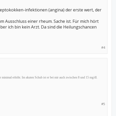
reptokokken-infektionen (angina) der erste wert, der
 Ausschluss einer rheum. Sache ist. Für mich hört
ber ich bin kein Arzt. Da sind die Heilungschancen
#4
ur minimal erhöht. Im akuten Schub ist er bei mir auch zwischen 8 und 15 mg/dl.
#5