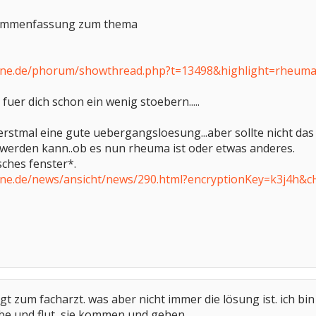
sammenfassung zum thema
ine.de/phorum/showthread.php?t=13498&highlight=rheuma
 fuer dich schon ein wenig stoebern.....
erstmal eine gute uebergangsloesung...aber sollte nicht das en
t werden kann..ob es nun rheuma ist oder etwas anderes.
ches fenster*.
ine.de/news/ansicht/news/290.html?encryptionKey=k3j4h&
gt zum facharzt. was aber nicht immer die lösung ist. ich b
be und flut, sie kommen und gehen.