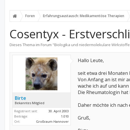
Foren
Erfahrungsaustausch: Medikamentöse Therapien
Cosentyx - Erstversch
Dieses Thema im Forum "
Biologika und niedermolekulare Wirkstoffe
Hallo Leute,
seit etwa drei Monaten
Von Anfang an ist mir a
wache ich auf und kann 
Die Rheumatologin hat 
Birte
Bekanntes Mitglied
Daher möchte ich nach 
Registriert seit:
30. April 2003
Beiträge:
1.010
Gruß,
Ort:
Großraum Hannover