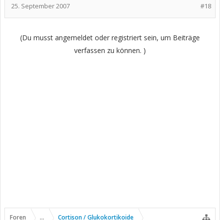
Schmerzmittel verschrieben. Wenn ich das nehme, spielen meine
25. September 2007
#18
INR-Werte "verrückt".
Wie es aussieht, hab´ich momentan einen heftigen autoimmunen
Schub (verdacht auf Lupus) und diesmal komme ich wahrscheinlich
(Du musst angemeldet oder registriert sein, um Beiträge
nicht um Cortison-Behandlung rum.
verfassen zu können. )
LG
Judi die Katze
Foren
...
Cortison / Glukokortikoide