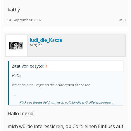
kathy
14. September 2007
#13
Judi_die_Katze
Mitglied
Zitat von easy59:
↑
Hallo,
ich habe eine Frage an die erfahrenen RO-Leser.
.....
Klicke in dieses Feld, um es in vollständiger Größe anzuzeigen.
Außer Cortison nehme ich nur noch Marcumar, meine Diagnose ist
CSS.
Hallo Ingrid,
...
Tipps von Euch.
mich würde interessieren, ob Corti einen Einfluss auf