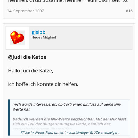
nehmen. Gruß Susanne, nehme Predniloson seit '92
24. September 2007
#16
gisipb
Neues Mitglied
@Judi die Katze
Hallo Judi die Katze,
ich hoffe ich konnte dir helfen.
mich würde interessieren, ob Corti einen Einfluss auf deine INR-
Werte hat.
Dadurch werden die INR-Werte vergleichbar. Mit der INR lässt
sich ein Teil der Blutgerinnungskaskade, nämlich das
extrinsische System überprüfen.
Klicke in dieses Feld, um es in vollständiger Größe anzuzeigen.