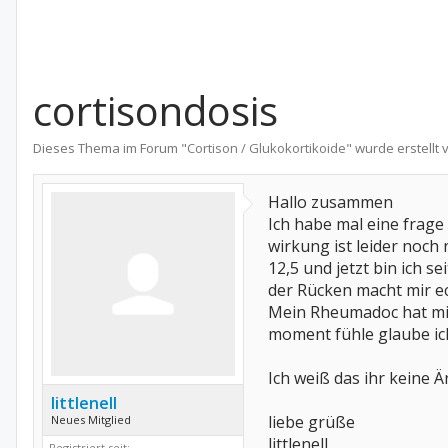
cortisondosis
Dieses Thema im Forum "
Cortison / Glukokortikoide
" wurde erstellt
Hallo zusammen
Ich habe mal eine frage
wirkung ist leider noch
12,5 und jetzt bin ich 
der Rücken macht mir ec
Mein Rheumadoc hat mir d
moment fühle glaube ich
Ich weiß das ihr keine Ä
littlenell
liebe grüße
Neues Mitglied
littlenell
Registriert seit: