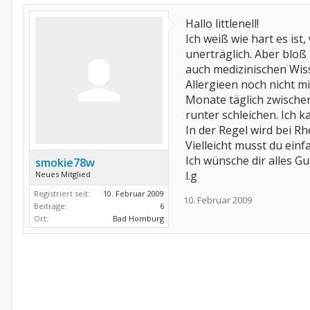
Hallo littlenell!
Ich weiß wie hart es is
unerträglich. Aber bloß
auch medizinischen Wiss
Allergieen noch nicht m
Monate täglich zwische
runter schleichen. Ich
In der Regel wird bei R
Vielleicht musst du ein
Ich wünsche dir alles Gu
smokie78w
l.g
Neues Mitglied
Registriert seit:
10. Februar 2009
10. Februar 2009
Beiträge:
6
Ort:
Bad Homburg