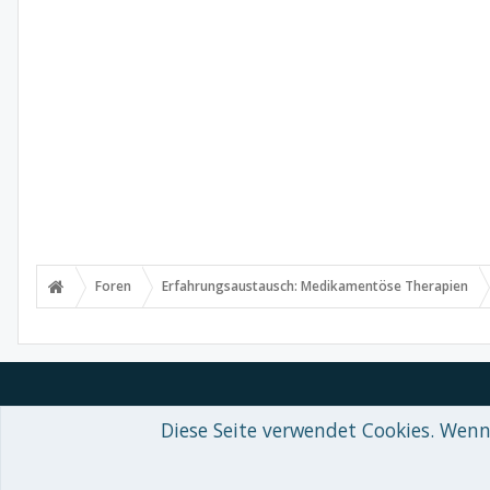
Foren
Erfahrungsaustausch: Medikamentöse Therapien
Diese Seite verwendet Cookies. Wenn 
Forum software by XenForo™
© 2010-2018 XenForo Ltd.
-
Deutsch von
Some XenForo functionality crafted by
Audentio Design
.
Theme designed by
ThemeHouse
.