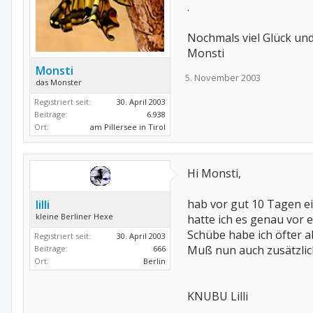
.
Nochmals viel Glück un
Monsti
Monsti
5. November 2003
das Monster
Registriert seit:
30. April 2003
Beiträge:
6.938
Ort:
am Pillersee in Tirol
Hi Monsti,
hab vor gut 10 Tagen e
lilli
kleine Berliner Hexe
hatte ich es genau vor e
Schübe habe ich öfter ab
Registriert seit:
30. April 2003
Muß nun auch zusätzlic
Beiträge:
666
Ort:
Berlin
KNUBU Lilli