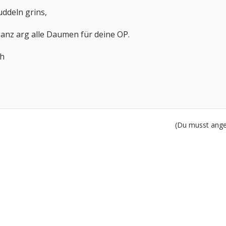
ddeln grins,
ganz arg alle Daumen für deine OP.
ch
(Du musst angem