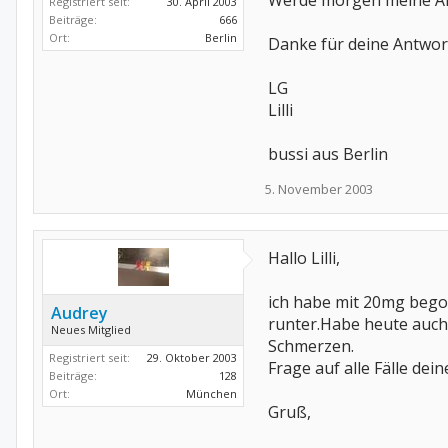
Werde morgen meine Ärz
Registriert seit:
30. April 2003
Beiträge:
666
Ort:
Berlin
Danke für deine Antwor
LG
Lilli
bussi aus Berlin
5. November 2003
Hallo Lilli,
ich habe mit 20mg bego
Audrey
runter.Habe heute auch 
Neues Mitglied
Schmerzen.
Registriert seit:
29. Oktober 2003
Frage auf alle Fälle dei
Beiträge:
128
Ort:
München
Gruß,