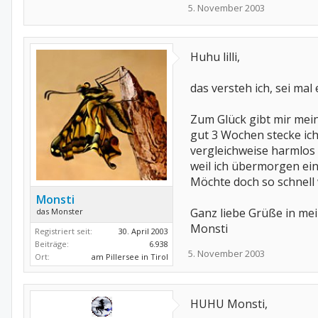
5. November 2003
Huhu lilli,
das versteh ich, sei ma
Zum Glück gibt mir mein 
gut 3 Wochen stecke ich
vergleichweise harmlos a
weil ich übermorgen ein
Möchte doch so schnell
Monsti
Ganz liebe Grüße in mei
das Monster
Monsti
Registriert seit:
30. April 2003
Beiträge:
6.938
5. November 2003
Ort:
am Pillersee in Tirol
HUHU Monsti,