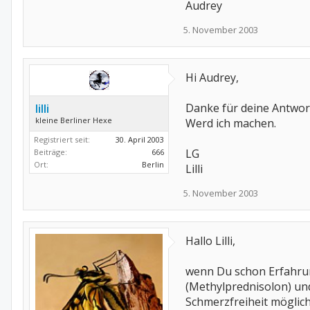
Audrey
5. November 2003
Hi Audrey,
Danke für deine Antwor
lilli
kleine Berliner Hexe
Werd ich machen.
Registriert seit:
30. April 2003
LG
Beiträge:
666
Ort:
Berlin
Lilli
5. November 2003
Hallo Lilli,
wenn Du schon Erfahrun
(Methylprednisolon) un
Schmerzfreiheit möglich