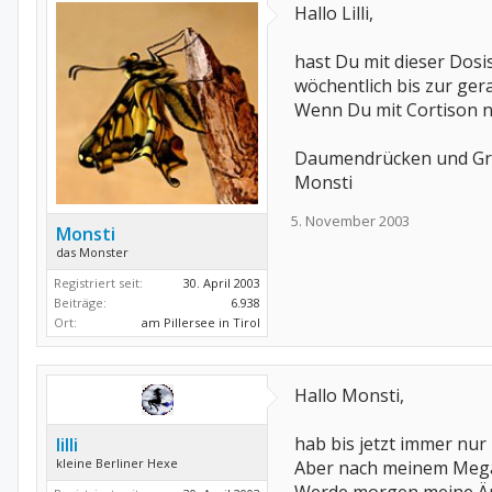
Hallo Lilli,
hast Du mit dieser Dos
wöchentlich bis zur ge
Wenn Du mit Cortison n
Daumendrücken und Grü
Monsti
5. November 2003
Monsti
das Monster
Registriert seit:
30. April 2003
Beiträge:
6.938
Ort:
am Pillersee in Tirol
Hallo Monsti,
hab bis jetzt immer nu
lilli
kleine Berliner Hexe
Aber nach meinem Megas