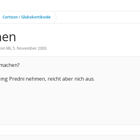
Cortison / Glukokortikoide
hen
 von
lilli
,
5. November 2003
.
 machen?
mg Predni nehmen, reicht aber nich aus.