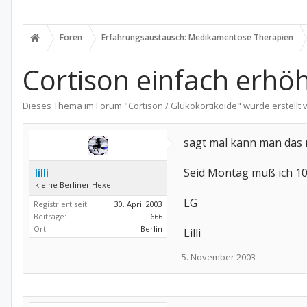
Foren
Erfahrungsaustausch: Medikamentöse Therapien
Cortison einfach erhö
Dieses Thema im Forum "
Cortison / Glukokortikoide
" wurde erstellt
sagt mal kann man das
Seid Montag muß ich 10
lilli
kleine Berliner Hexe
LG
Registriert seit:
30. April 2003
Beiträge:
666
Ort:
Berlin
Lilli
5. November 2003