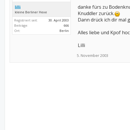
danke fürs zu Bodenknu
lilli
kleine Berliner Hexe
Knuddler zurück.
Dann drück ich dir mal 
Registriert seit:
30. April 2003
Beiträge:
666
Ort:
Berlin
Alles liebe und Kpof ho
Lilli
5. November 2003