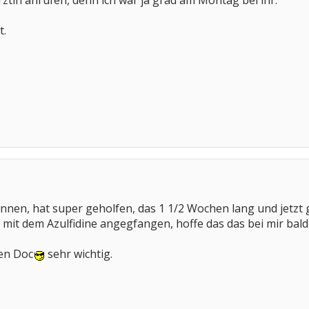
tin anrufen, denn ich war ja grad am Montag bei ihr.
t.
nnen, hat super geholfen, das 1 1/2 Wochen lang und jetzt
mit dem Azulfidine angegfangen, hoffe das das bei mir bald 
nen Doc
sehr wichtig.