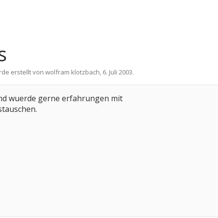
s
rde erstellt von
wolfram klotzbach
,
6. Juli 2003
.
 und wuerde gerne erfahrungen mit
stauschen.