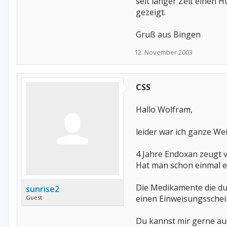
seit länger Zeit einen 
gezeigt.
Gruß aus Bingen
12. November 2003
CSS
Hallo Wolfram,
leider war ich ganze We
4 Jahre Endoxan zeugt 
Hat man schon einmal ei
Die Medikamente die du 
sunrise2
einen Einweisungsschei
Guest
Du kannst mir gerne auc