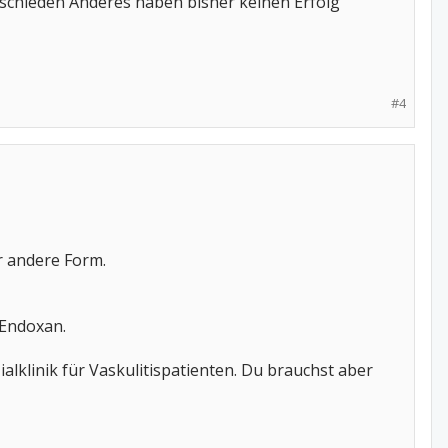
rschieden Anderes haben bisher keinen Erfolg
#4
er andere Form.
 Endoxan.
alklinik für Vaskulitispatienten. Du brauchst aber