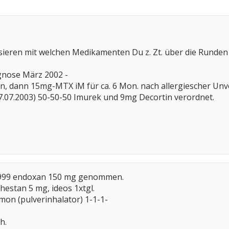
sieren mit welchen Medikamenten Du z. Zt. über die Runde
gnose März 2002 -
, dann 15mg-MTX iM für ca. 6 Mon. nach allergiescher Unve
07.07.2003) 50-50-50 Imurek und 9mg Decortin verordnet.
 1999 endoxan 150 mg genommen.
thestan 5 mg, ideos 1xtgl.
mon (pulverinhalator) 1-1-1-
h.