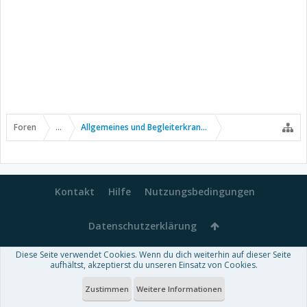
Foren
...
Allgemeines und Begleiterkrankungen
Kontakt
Hilfe
Nutzungsbedingungen
Datenschutzerklärung
Diese Seite verwendet Cookies. Wenn du dich weiterhin auf dieser Seite
Forum software by XenForo™
aufhältst, akzeptierst du unseren Einsatz von Cookies.
-
Deutsch von xenDach
Some XenForo functionality crafted by
Audentio Design
.
Theme designed by
ThemeHouse
.
Zustimmen
Weitere Informationen