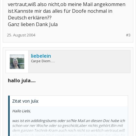
vertraut,wiß also nicht,ob meine Mail angekommen
ist.Kannste mir das alles für Doofe nochmal in
Deutsch erklären??
Ganz lieben Dank Jula
25. August 2004
#3
liebelein
Carpe Diem.....
hallo jula....
Zitat von Jula:
Hallo Liebi,
was ist ein addidingsbums oder so?Ne Mail an diesen Doc habe ich
schon vor ner Woche oder so geschickt,aber nichts gehört.Bin mit
dem ganzen Technik-Kram auch noch nicht so wirklich vertraut,wiß
also nicht,ob meine Mail angekommen ist.Kannste mir das alles für