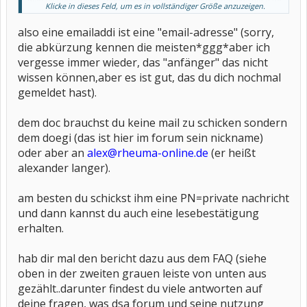
Klicke in dieses Feld, um es in vollständiger Größe anzuzeigen.
Doofe nochmal in Deutsch erklären??
Ganz lieben Dank Jula
also eine emailaddi ist eine "email-adresse" (sorry,
die abkürzung kennen die meisten*ggg*aber ich
vergesse immer wieder, das "anfänger" das nicht
wissen können,aber es ist gut, das du dich nochmal
gemeldet hast).
dem doc brauchst du keine mail zu schicken sondern
dem doegi (das ist hier im forum sein nickname)
oder aber an
alex@rheuma-online.de
(er heißt
alexander langer).
am besten du schickst ihm eine PN=private nachricht
und dann kannst du auch eine lesebestätigung
erhalten.
hab dir mal den bericht dazu aus dem FAQ (siehe
oben in der zweiten grauen leiste von unten aus
gezählt..darunter findest du viele antworten auf
deine fragen, was dsa forum und seine nutzung