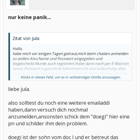
nur keine panik...
Zitat von Jula:
Hallo,
habe mich vor einigen Tagen getraut,mich beim chatten anmelden
zu wollen.Also,Name und Passwort eingegeben und
losgeschickt.Wurde auch registriert.Habe dann noch per E-Mail ein
neues Passwort zugeschickt bekommen.Ich also todesmutig alles
so gemacht wie beschrieben,was kommt?Falsches Passwort!Habe
Klicke in dieses Feld, um es in vollständiger Größe anzuzeigen.
dann alle beiden Passwörter nacheinander eingegeben,nichts
geht,immer wieder der Hinweis,falsches Passwort.Habs heute
liebe jula.
Abend wieder versucht,genau das selbe.Was tue ich nun?
Help me Jula
also solltest du noch eine weitere emailaddi
haben,dann versuch dich nochmal
anzumelden,ansonsten schick dem "doegi" hier eine
pn und schilder ihm dein problem.
doegi ist der sohn vom doc l und er betreut das