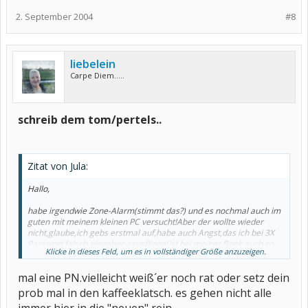
2. September 2004
#8
liebelein
Carpe Diem.....
schreib dem tom/pertels..
Zitat von Jula:
Hallo,
habe irgendwie Zone-Alarm(stimmt das?) und es nochmal auch im
guten mit meinem kleinen PC versucht!Aber der wollte wieder
nicht,glaube,ich gebs erstmal auf,habe auch Angst,das ich bei 3X
Passwort falsch eingeben,rausfliege(ist bei meiner Bank auch so
Klicke in dieses Feld, um es in vollständiger Größe anzuzeigen.
wenn die Geheimzahl nicht stimmt)Also warte ich auf die
Jugend,die kann mir das vielleicht beibringen.
mal eine PN.vielleicht weiß´er noch rat oder setz dein
Chat-Chat-Hurra,Jula
prob mal in den kaffeeklatsch. es gehen nicht alle