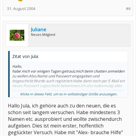
31. August 2004
#6
Juliane
Neues Mitglied
Zitat von Jula:
Hallo,
habe mich vor einigen Tagen getraut,mich beim chatten anmelden
zu wollen.Also,Name und Passwort eingegeben und
losgeschickt.Wurde auch registriert.Habe dann noch per E-Mail ein
neues Passwort zugeschickt bekommen.Ich also todesmutig alles
so gemacht wie beschrieben,was kommt?Falsches Passwort!Habe
Klicke in dieses Feld, um es in vollständiger Größe anzuzeigen.
dann alle beiden Passwörter nacheinander eingegeben,nichts
geht,immer wieder der Hinweis,falsches Passwort.Habs heute
Hallo Jula, ich gehöre auch zu den neuen, die es
Abend wieder versucht,genau das selbe.Was tue ich nun?
Help me Jula
schon seit langem versuchen. Habe mindestens 3
Namen etc. ausprobiert und wollte zwischendurch
aufgeben. Dies ist mein erster, hoffentlich
geglückter Versuch. Habe mit "Alex- brauche Hilfe"