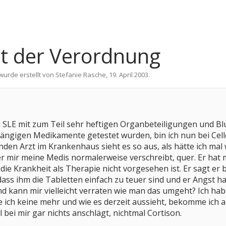
it der Verordnung
 wurde erstellt von
Stefanie Rasche
,
19. April 2003
.
 an SLE mit zum Teil sehr heftigen Organbeteiligungen und 
 gängigen Medikamente getestet wurden, bin ich nun bei Ce
en Arzt im Krankenhaus sieht es so aus, als hätte ich mal 
er mir meine Medis normalerweise verschreibt, quer. Er hat m
r die Krankheit als Therapie nicht vorgesehen ist. Er sagt e
dass ihm die Tabletten einfach zu teuer sind und er Angst h
nd kann mir vielleicht verraten wie man das umgeht? Ich habe
 ich keine mehr und wie es derzeit aussieht, bekomme ich 
bei mir gar nichts anschlägt, nichtmal Cortison.