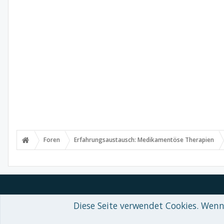
Foren
Erfahrungsaustausch: Medikamentöse Therapien
Diese Seite verwendet Cookies. Wenn 
Forum software by XenForo™
© 2010-2018 XenForo Ltd.
-
Deutsch von
Some XenForo functionality crafted by
Audentio Design
.