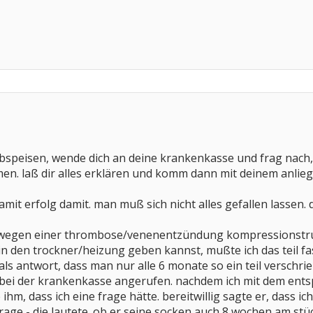
abspeisen, wende dich an deine krankenkasse und frag nach, 
. laß dir alles erklären und komm dann mit deinem anlieg
it erfolg damit. man muß sich nicht alles gefallen lassen. du
eit wegen einer thrombose/venenentzündung kompressions
in den trockner/heizung geben kannst, mußte ich das teil 
als antwort, dass man nur alle 6 monate so ein teil vers
ei der krankenkasse angerufen. nachdem ich mit dem entsp
hm, dass ich eine frage hätte. bereitwillig sagte er, dass ich
rage - die lautete. ob er seine socken auch 8 wochen am stüc