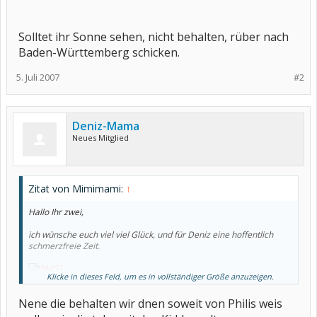
Solltet ihr Sonne sehen, nicht behalten, rüber nach
Baden-Württemberg schicken.
5. Juli 2007
#2
Deniz-Mama
Neues Mitglied
Zitat von Mimimami:
↑
Hallo Ihr zwei,
ich wünsche euch viel viel Glück, und für Deniz eine hoffentlich
schmerzfreie Zeit.
Klicke in dieses Feld, um es in vollständiger Größe anzuzeigen.
Nene die behalten wir dnen soweit von Philis weis
Solltet ihr Sonne sehen, nicht behalten, rüber nach Baden-
Württemberg schicken.