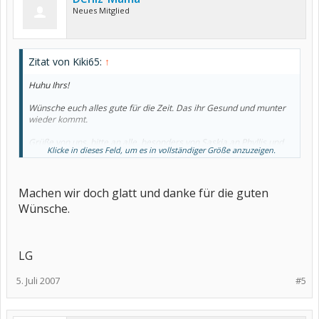
Neues Mitglied
Zitat von Kiki65:
↑
Huhu Ihrs!
Wünsche euch alles gute für die Zeit. Das ihr Gesund und munter
wieder kommt.
Grüße von uns, bitte an alle, besonders von Saskia an Phyllis und
Klicke in dieses Feld, um es in vollständiger Größe anzuzeigen.
sie soll schöne Grüße an Dr. Rühlmann ausrichten.
Machen wir doch glatt und danke für die guten
Wünsche.
LG
5. Juli 2007
#5