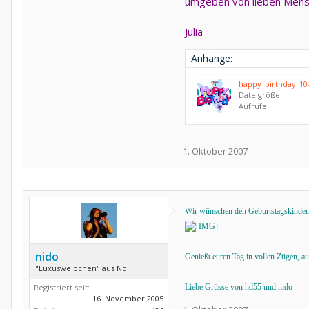
umgeben von lieben Mens
Julia
Anhänge:
happy_birthday_10-
Dateigröße:
Aufrufe:
1. Oktober 2007
Wir wünschen den Geburtstagskinde
nido
Genießt euren Tag in vollen Zügen, a
"Luxusweibchen" aus Nö
Registriert seit:
Liebe Grüsse von hd55 und nido
16. November 2005