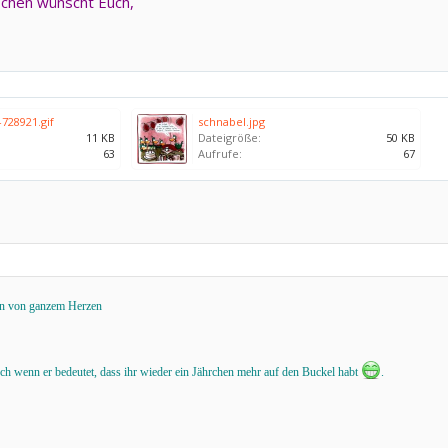
chen wünscht Euch,
728921.gif
schnabel.jpg
11 KB
Dateigröße:
50 KB
63
Aufrufe:
67
rn von ganzem Herzen
uch wenn er bedeutet, dass ihr wieder ein Jährchen mehr auf den Buckel habt
.