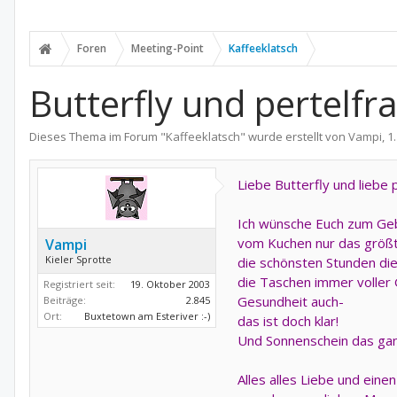
Foren
Meeting-Point
Kaffeeklatsch
Butterfly und pertelf
Dieses Thema im Forum "
Kaffeeklatsch
" wurde erstellt von
Vampi
,
1
Liebe Butterfly und liebe p
Ich wünsche Euch zum Gebu
vom Kuchen nur das größt
Vampi
Kieler Sprotte
die schönsten Stunden die
die Taschen immer voller 
Registriert seit:
19. Oktober 2003
Gesundheit auch-
Beiträge:
2.845
Ort:
Buxtetown am Esteriver :-)
das ist doch klar!
Und Sonnenschein das gan
Alles alles Liebe und ein