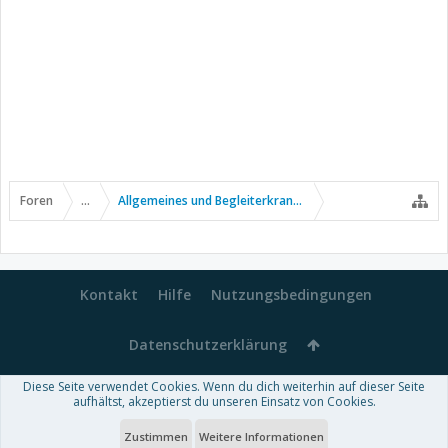
Foren
...
Allgemeines und Begleiterkrankungen
Kontakt
Hilfe
Nutzungsbedingungen
Datenschutzerklärung
Diese Seite verwendet Cookies. Wenn du dich weiterhin auf dieser Seite
Forum software by XenForo™
aufhältst, akzeptierst du unseren Einsatz von Cookies.
-
Deutsch von xenDach
Some XenForo functionality crafted by
Audentio Design
.
Theme designed by
ThemeHouse
.
Zustimmen
Weitere Informationen