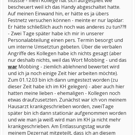
musste - mein Kollege hat sich aufgespielt wie
bescheuert weil ich das Handy abgeschaltet hatte.
Auf meinen Einwand hin, er hätte es ja übers
Festnetz versuchen können - meinte er nur lapidar:
Er hätte schließlich auch noch was anderes zu tun??!!
- Zwei Tage später habe ich mir in unserer
Personalabteilung einen pers. Termin besorgt und
um interne Umsetztun gebeten. Über die verbalen
Angriffe des Kollegen habe ich nichts gesagt (aber
nur deshalb nichts, weil das Wort Mobbing - und das
war
Mobbing - ziemlich ablehnend bewertet wird
und ich ja noch einige Zeit hier arbeiten möchte).
Zum 01.12.03 bin ich dann umgestezt worden (zu
dieser Zeit habe ich im KH gelegen) - aber auch hier
hatten meine lieben - ehemaligen - Kollegen noch
etwas draufzusetzten. Zunächst war ich von meinem
Hausarzt krankgeschrieben worden, zweiTage
später bin ich dann stationär aufgenommen worden
und wie man ja weiß wird man im KH ja nicht mehr
krankgeschrieben. Am Entlassungstag wurde
meinem Dezernat mitgeteilt, dass ich an diesem