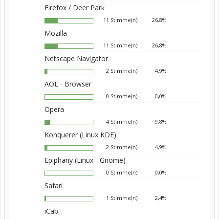
Firefox / Deer Park
11 Stimme(n)
26,8%
Mozilla
11 Stimme(n)
26,8%
Netscape Navigator
2 Stimme(n)
4,9%
AOL - Browser
0 Stimme(n)
0,0%
Opera
4 Stimme(n)
9,8%
Konquerer (Linux KDE)
2 Stimme(n)
4,9%
Epiphany (Linux - Gnome)
0 Stimme(n)
0,0%
Safari
1 Stimme(n)
2,4%
iCab