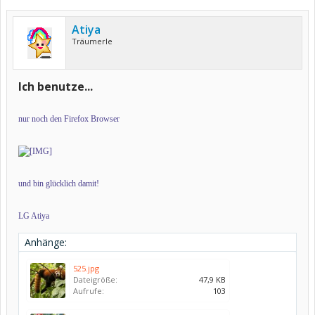
Atiya
Träumerle
Ich benutze...
nur noch den Firefox Browser
und bin glücklich damit!
LG Atiya
Anhänge:
525.jpg
Dateigröße:
47,9 KB
Aufrufe:
103