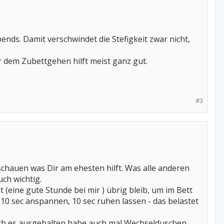
nds. Damit verschwindet die Stefigkeit zwar nicht,
dem Zubettgehen hilft meist ganz gut.
#3
schauen was Dir am ehesten hilft. Was alle anderen
ch wichtig.
 (eine gute Stunde bei mir ) übrig bleib, um im Bett
 sec anspannen, 10 sec ruhen lassen - das belastet
ich es ausgehalten habe auch mal Wechselduschen.