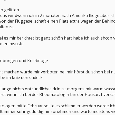
n gelitten
 das wir dwenn ich in 2 monaten nach Amerika fliege aber ic
n der Fluggesellschaft einen Platz extra wegen der Behin
lten ist
el es mir berichtet ist ganz schön hart habe ich auch shcon 
mmen msuste
ckübungen und Kniebeuge
ht machen wurde mir verboten bei mir hörst du schon bei n
abe im knie den sudeck
olange nichts entzündliches drin ist morgens mit warm wass
st wenn ich bei der Rheumatologin bin der Hausarzt verschre
ologen mitte Februar sollte es schlimmer werden werde i
alt immer sehr geduldig hinzunehmen und warte meistens vie