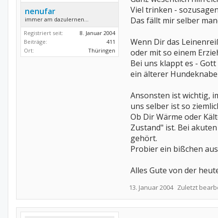
Viel trinken - sozusage
nenufar
Das fällt mir selber man
immer am dazulernen...
Registriert seit:
8. Januar 2004
Wenn Dir das Leinenre
Beiträge:
411
Ort:
Thüringen
oder mit so einem Erzieh
Bei uns klappt es - Got
ein älterer Hundeknabe 
Ansonsten ist wichtig, 
uns selber ist so ziemli
Ob Dir Wärme oder Kälte
Zustand" ist. Bei akute
gehört.
Probier ein bißchen aus,
Alles Gute von der heu
13. Januar 2004
Zuletzt bearb