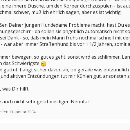
n eine innere Dusche, um den Körper durchzuspülen - ist auc
chmal schwer, muß ich ehrlich sagen, aber es ist wichtig.
ißen Deiner jungen Hundedame Probleme macht, hast Du es
ungsgeschirr - da sollen sie angeblich automatisch nicht so
t sei Dank - so, daß mein Mann frühs nochmal schnell mit dem
- war aber immer Straßenhund bis vor 1 1/2 Jahren, somit au
immer bewegen, so gut es geht, sonst wird es schlimmer. L
ch das Schwierigste
 guttut, hängt sicher davon ab, ob gerade was entzündlich 
n und aktiven Entzündungen tut mir Kühlen gut, ansonsten s
 was Dir hilft.
te auch nicht sehr geschmeidigen Nenufar
eitet:
13. Januar 2004