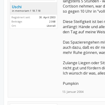
längstens 5 Stunden - 
Cortison nehmen, war da
Uschi
so gegen 10 Uhr in "vo
in memoriam † 18.7.18
Registriert seit:
30. April 2003
Diese Steifigkeit ist b
Beiträge:
2.068
Ort:
überall
anfängt: Hände und alle
den Tag auf meine Weis
Das Spazierengehen mit 
auch dazu, daß es dir n
mehr Ruhe gönnen, was d
Zulange Liegen oder Sit
nicht gut und fördern di
Ich wünsch dir was, alle
Pumpkin
13. Januar 2004