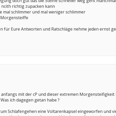
gung doch gut das die Steiffe schneller weg geht manchmal 
ncith richtig zupacken kann
ffe mal schlimmer und mal weniger schlimmer
r Morgensteiffe
on für Eure Antworten und Ratschläge nehme jeden ernst g
ch anfangs mit der cP und dieser extremen Morgensteifigkei
t. Was ich dagegen getan habe ?
 zum Schlafengehen eine Voltarenkapsel eingeworfen und vie