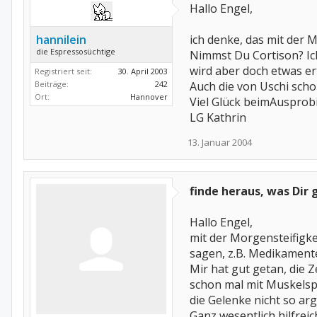
Hallo Engel,
hannilein
ich denke, das mit der M
die Espressosüchtige
Nimmst Du Cortison? Ich
wird aber doch etwas ert
Registriert seit:
30. April 2003
Beiträge:
242
Auch die von Uschi sch
Ort:
Hannover
Viel Glück beimAusprob
LG Kathrin
13. Januar 2004
finde heraus, was Dir g
Hallo Engel,
mit der Morgensteifigke
sagen, z.B. Medikamente
Mir hat gut getan, die 
schon mal mit Muskelsp
die Gelenke nicht so ar
Ganz wesentlich hilfre