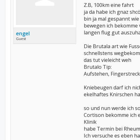
Z.B, 100km eine fahrt
ja da habe ich gnaz shcö
bin ja mal gespannt wie
bewegen ich bekomme vo
langen flug gut auszuha
engel
Guest
Die Brutala art wie Fuss
schnellstens wegbeko
das tut vieleicht weh
Brutalo Tip:
Aufstehen, Fingerstre
Kniebeugen darf ich nic
ekelhaftes Knirschen h
so und nun werde ich s
Cortison bekomme ich er
Klinik
habe Termin bei Rheumt
Ich versuche es eben h