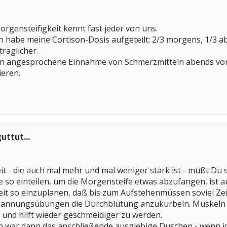
orgensteifigkeit kennt fast jeder von uns.
 habe meine Cortison-Dosis aufgeteilt: 2/3 morgens, 1/3 abe
räglicher.
on angesprochene Einnahme von Schmerzmitteln abends vor 
ieren.
uttut...
it - die auch mal mehr und mal weniger stark ist - mußt Du 
 so einteilen, um die Morgensteife etwas abzufangen, ist au
Zeit so einzuplanen, daß bis zum Aufstehenmüssen soviel Zeit
annungsübungen die Durchblutung anzukurbeln. Muskeln 10
g und hilft wieder geschmeidiger zu werden.
ich war dann das anschließende ausgiebige Duschen - wenn 