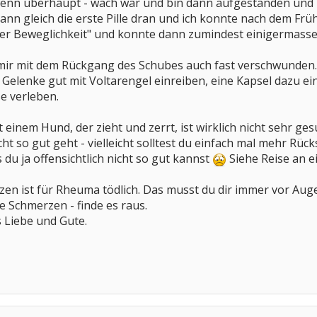
wenn überhaupt - wach war und bin dann aufgestanden und h
nn gleich die erste Pille dran und ich konnte nach dem Frü
ller Beweglichkeit" und konnte dann zumindest einigermass
ei mir mit dem Rückgang des Schubes auch fast verschwunden.
 Gelenke gut mit Voltarengel einreiben, eine Kapsel dazu e
e verleben.
einem Hund, der zieht und zerrt, ist wirklich nicht sehr g
icht so gut geht - vielleicht solltest du einfach mal mehr 
u ja offensichtlich nicht so gut kannst
Siehe Reise an e
zen ist für Rheuma tödlich. Das musst du dir immer vor Au
e Schmerzen - finde es raus.
s Liebe und Gute.