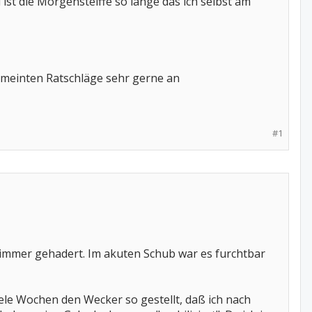
ist die Morgensteiffe so lange das ich selbst am
emeinten Ratschläge sehr gerne an
#1
t immer gehadert. Im akuten Schub war es furchtbar
le Wochen den Wecker so gestellt, daß ich nach