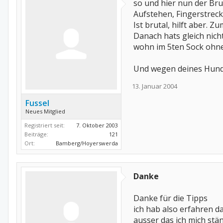
so und hier nun der Bru
Aufstehen, Fingerstre
Ist brutal, hilft aber. Z
Danach hats gleich nich
wohn im 5ten Sock ohne
Und wegen deines Hundes
13. Januar 2004
Fussel
Neues Mitglied
Registriert seit:
7. Oktober 2003
Beiträge:
121
Ort:
Bamberg/Hoyerswerda
Danke
Danke für die Tipps
ich hab also erfahren da
ausser das ich mich stä