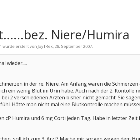
.....bez. Niere/Humira
" wurde erstellt von
JoyTRex
,
28. September 2007
.
l wieder.....
chmerzen in der re. Niere. Am Anfang waren die Schmerzen e
ich ein wenig Blut im Urin habe. Auch nach der 2. Kontolle noc
bei 2 verschiedenen Ärzten bisher nicht gemacht. Sie sagen 
efühl. Hätte man nicht mal eine Blutkontrolle machen müsse
n cP Humira und 6 mg Corti jeden Tag. Habe in letzter Zeit
chen, soll ich zum 3. Arzt? Mache mir sorgen wegen dem Hu