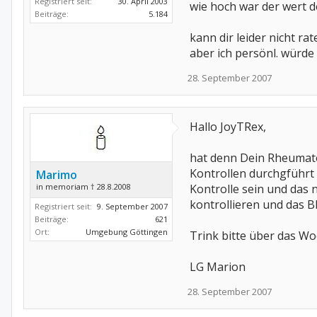
Registriert seit:
30. April 2003
wie hoch war der wert d
Beiträge:
5.184
kann dir leider nicht rat
aber ich persönl. würde 
28. September 2007
Hallo JoyTRex,
hat denn Dein Rheumato
Kontrollen durchgführt 
Marimo
in memoriam † 28.8.2008
Kontrolle sein und das 
kontrollieren und das 
Registriert seit:
9. September 2007
Beiträge:
621
Ort:
Umgebung Göttingen
Trink bitte über das Wo
LG Marion
28. September 2007