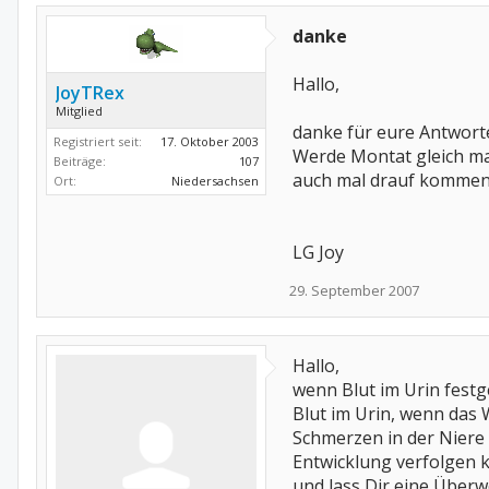
danke
Hallo,
JoyTRex
Mitglied
danke für eure Antwort
Registriert seit:
17. Oktober 2003
Werde Montat gleich ma
Beiträge:
107
auch mal drauf kommen 
Ort:
Niedersachsen
LG Joy
29. September 2007
Hallo,
wenn Blut im Urin festg
Blut im Urin, wenn das 
Schmerzen in der Niere 
Entwicklung verfolgen 
und lass Dir eine Überwe