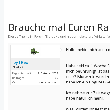
Brauche mal Euren Rat.
Dieses Thema im Forum "
Biologika und niedermolekulare Wirkstoffe
Hallo melde mich auch ma
JoyTRex
Habe seid ca. 1 Woche S
Mitglied
mich beunruhigt ist das 
Registriert seit:
17. Oktober 2003
oder? Blutwerte wurden 
Beiträge:
107
habe ich ein ungutes G
Ort:
Niedersachsen
Ich nehme zur Zeit wege
habe natürlich mehr.
Was würdet ihr jetzt ma