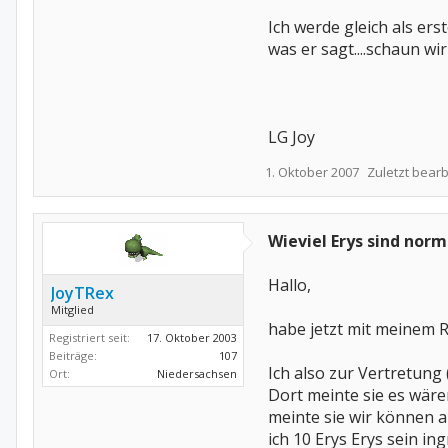
Ich werde gleich als e
was er sagt....schaun w
LG Joy
1. Oktober 2007
Zuletzt bearb
Wieviel Erys sind normal..
Hallo,
JoyTRex
Mitglied
habe jetzt mit meinem R
Registriert seit:
17. Oktober 2003
Beiträge:
107
Ich also zur Vertretung 
Ort:
Niedersachsen
Dort meinte sie es wären 
meinte sie wir können a
ich 10 Erys Erys sein i