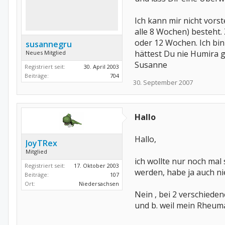
Ich kann mir nicht vors
alle 8 Wochen) besteht. 
oder 12 Wochen. Ich bin
susannegru
hättest Du nie Humira g
Neues Mitglied
Susanne
Registriert seit:
30. April 2003
Beiträge:
704
30. September 2007
Hallo
Hallo,
JoyTRex
Mitglied
ich wollte nur noch mal
Registriert seit:
17. Oktober 2003
werden, habe ja auch n
Beiträge:
107
Ort:
Niedersachsen
Nein , bei 2 verschieden
und b. weil mein Rheuma