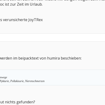
 ist zur Zeit im Urlaub.
as verunsicherte JoyTRex
erden im beipacktext von humira beschieben:
rnwege
Nykturie, Pollakisurie, Nierenschmerzen
lut nichts gefunden?