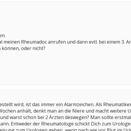
en.
l meinen Rheumadoc anrufen und dann evtl. bei einem 3. Ar
können, oder nicht?
estellt wird, ist das immer ein Alarmzeichen. Als Rheumatike
Wochen anhält, denkt man an die Niere und macht weitere U
und warst schon bei 2 Ärzten deswegen? Man sollte erstmal 
kann. Entweder der Rheumatologe schickt Dich zum Urologen
isung zum Urologen geben, wenn nach wie vor Blut im Urin ist