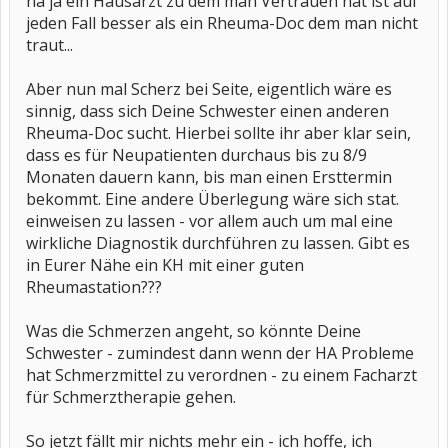
na ja ein Hausarzt zu dem man Vertrauen hat ist auf
rum.
jeden Fall besser als ein Rheuma-Doc dem man nicht
traut...
könnt ihr einen rat geben oder auch alternativen, was sie alles tun
kann um linderung zu bekommen.
Aber nun mal Scherz bei Seite, eigentlich wäre es
sinnig, dass sich Deine Schwester einen anderen
Rheuma-Doc sucht. Hierbei sollte ihr aber klar sein,
dass es für Neupatienten durchaus bis zu 8/9
Monaten dauern kann, bis man einen Ersttermin
bekommt. Eine andere Überlegung wäre sich stat.
einweisen zu lassen - vor allem auch um mal eine
wirkliche Diagnostik durchführen zu lassen. Gibt es
in Eurer Nähe ein KH mit einer guten
Rheumastation???
Was die Schmerzen angeht, so könnte Deine
Schwester - zumindest dann wenn der HA Probleme
hat Schmerzmittel zu verordnen - zu einem Facharzt
für Schmerztherapie gehen.
So jetzt fällt mir nichts mehr ein - ich hoffe, ich