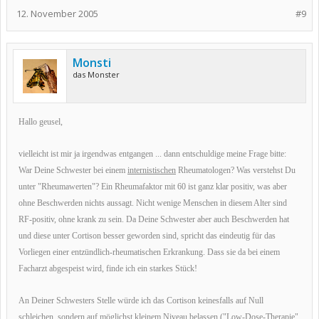
12. November 2005
#9
Monsti
das Monster
Hallo geusel,
vielleicht ist mir ja irgendwas entgangen ... dann entschuldige meine Frage bitte:
War Deine Schwester bei einem
internistischen
Rheumatologen? Was verstehst Du
unter "Rheumawerten"? Ein Rheumafaktor mit 60 ist ganz klar positiv, was aber
ohne Beschwerden nichts aussagt. Nicht wenige Menschen in diesem Alter sind
RF-positiv, ohne krank zu sein. Da Deine Schwester aber auch Beschwerden hat
und diese unter Cortison besser geworden sind, spricht das eindeutig für das
Vorliegen einer entzündlich-rheumatischen Erkrankung. Dass sie da bei einem
Facharzt abgespeist wird, finde ich ein starkes Stück!
An Deiner Schwesters Stelle würde ich das Cortison keinesfalls auf Null
schleichen, sondern auf möglichst kleinem Niveau belassen ("Low-Dose-Therapie",