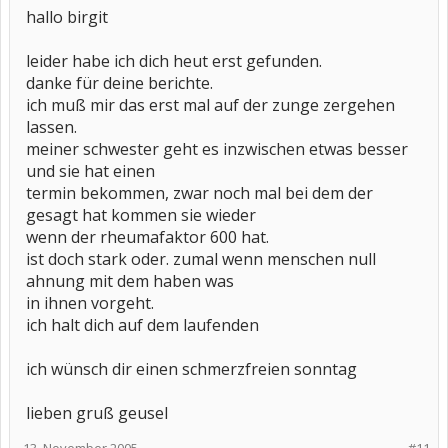
hallo birgit
Anfrage: Ähnlich wie die Diabetiker ihren Blutzucker ständig kontrollieren
können, wäre es schön, wenn wir mit einer entzündlich-rheumatischen
Krankheit die Entzündungswerte unseres Bluts selbst bestimmen könnten.
leider habe ich dich heut erst gefunden.
Dies würde die Entscheidung sehr erleichtern, ob ich nur ein Schmerzmittel
danke für deine berichte.
nehme oder einen Entzündungshemmer dazu.
ich muß mir das erst mal auf der zunge zergehen
Ich habe schon an mir selbst erlebt, dass bei großen Schmerzen nicht immer
lassen.
auch der Entzündungswert hoch sein muss, zwar meist, aber nicht immer! Da
der entzündungshemmende Anteil der Medikamente eigentlich das
meiner schwester geht es inzwischen etwas besser
schädlichere ist, könnte man so die dadurch bedingten Nebenwirkungen ab
und sie hat einen
und zu vermeiden. Ich lehne es übrigens ab, permanent Antirheumatika
termin bekommen, zwar noch mal bei dem der
einzunehmen. Die ärztlichen Anschichten dazu sind neuerdings auch sehr
unterschiedlich. Prof. Hein von der Universität Jena stand vor 15 Jahren noch
gesagt hat kommen sie wieder
dazu, jetzt hat sich seine Meinung auch geändert.
wenn der rheumafaktor 600 hat.
ist doch stark oder. zumal wenn menschen null
KerstinKurze
ahnung mit dem haben was
Mühltal 5, 07639 Weißenborn
in ihnen vorgeht.
ich halt dich auf dem laufenden
ich wünsch dir einen schmerzfreien sonntag
lieben gruß geusel
Antwort von Prof. Dr. Henning Zeidler,
Medizinische Hochschule Hannover: