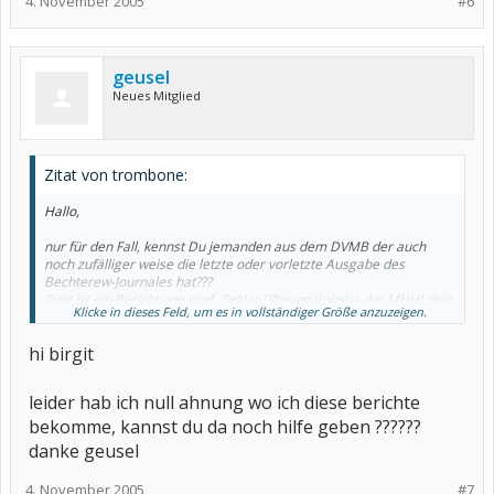
4. November 2005
#6
geusel
Neues Mitglied
Zitat von trombone:
Hallo,
nur für den Fall, kennst Du jemanden aus dem DVMB der auch
noch zufälliger weise die letzte oder vorletzte Ausgabe des
Bechterew-Journales hat???
Dort ist ein Bericht von prof. Zeitler (Rheumatologie der MHH) drin
Klicke in dieses Feld, um es in vollständiger Größe anzuzeigen.
- in dem explizit drin steht (allerdings auf MB bezogen), dass viele
MB-Patienten halt keine nachweisbaren Rheumafaktoren haben
hi birgit
(ist ja auch der Hintergrund einer
seronegativen
Erkrankung).
Dieen Artikel sollte Deine Schwester am besten in Kopie dabei
haben, für den Fall das der Rheuma-Doc wieder einen solchen
leider hab ich null ahnung wo ich diese berichte
Unsinn von sich gibt.
bekomme, kannst du da noch hilfe geben ??????
danke geusel
4. November 2005
#7