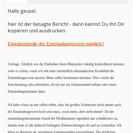
Hallo geusel,
hier ist der besagte Bericht - dann kannst Du ihn Dir
kopieren und ausdrucken:
Eigenkontrolle der Entzündungswerte möglich?
Anfrage: Ähnlich wie die Diabetiker ihren Blutzucker ständig kontrollieren können,
wäre es schön, wenn wir mit einer entzündlich-rheumatischen Krankheit die
Entzündungswerte unseres Bluts selbst bestimmen könnten. Dies würde die
Entscheidung sehr erleichtern, ob ich nur ein Schmerzmittel nehme oder einen
Entzündungshemmer dazu.
Ich habe schon an mir selbst erlebt, dass bei großen Schmerzen nicht immer auch
der Entzündungswert hoch sein muss, zwar meist, aber nicht immer! Da der
entzündungshemmende Anteil der Medikamente eigentlich das schädlichere ist,
könnte man so die dadurch bedingten Nebenwirkungen ab und zu vermeiden. Ich
lehne es übrigens ab, permanent Antirheumatika einzunehmen. Die ärztlichen