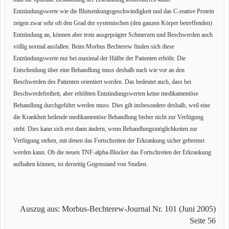
Entzündungswerte wie die Blutsenkungsgeschwindigkeit und das C-reative Protein
zeigen zwar sehr oft den Grad der systemischen (den ganzen Körper betreffenden)
Entzündung an, können aber trotz ausgeprägter Schmerzen und Beschwerden auch
völlig normal ausfallen. Beim Morbus Bechterew finden sich diese
Entzündungswerte nur bei maximal der Hälfte der Patienten erhöht. Die
Entscheidung über eine Behandlung muss deshalb nach wie vor an den
Beschwerden des Patienten orientiert werden. Das bedeutet auch, dass bei
Beschwerdefreiheit, aber erhöhten Entzündungswerten keine medikamentöse
Behandlung durchgeführt werden muss. Dies gilt insbesondere deshalb, weil eine
die Krankheit heilende medikamentöse Behandlung bisher nicht zur Verfügung
steht. Dies kann sich erst dann ändern, wenn Behandlungsmöglichkeiten zur
Verfügung stehen, mit denen das Fortschreiten der Erkrankung sicher gebremst
werden kann. Ob die neuen TNF-alpha-Blocker das Fortschreiten der Erkrankung
aufhalten können, ist derzeitig Gegenstand von Studien.
Auszug aus: Morbus-Bechterew-Journal Nr. 101 (Juni 2005)
Seite 56