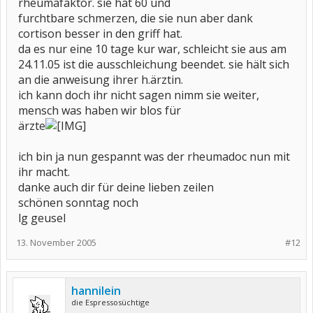
rheumafaktor. sie hat 60 und
furchtbare schmerzen, die sie nun aber dank
Liebe Grüße von
cortison besser in den griff hat.
Monsti
da es nur eine 10 tage kur war, schleicht sie aus am
24.11.05 ist die ausschleichung beendet. sie hält sich
an die anweisung ihrer h.ärztin.
ich kann doch ihr nicht sagen nimm sie weiter,
mensch was haben wir blos für
ärzte
ich bin ja nun gespannt was der rheumadoc nun mit
ihr macht.
danke auch dir für deine lieben zeilen
schönen sonntag noch
lg geusel
13. November 2005
#12
hannilein
die Espressosüchtige