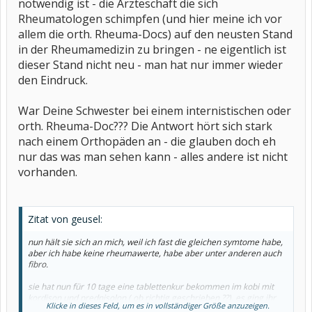
notwendig ist - die Ärzteschaft die sich
Rheumatologen schimpfen (und hier meine ich vor
allem die orth. Rheuma-Docs) auf den neusten Stand
in der Rheumamedizin zu bringen - ne eigentlich ist
dieser Stand nicht neu - man hat nur immer wieder
den Eindruck.
War Deine Schwester bei einem internistischen oder
orth. Rheuma-Doc??? Die Antwort hört sich stark
nach einem Orthopäden an - die glauben doch eh
nur das was man sehen kann - alles andere ist nicht
vorhanden.
Zitat von geusel:
nun hält sie sich an mich, weil ich fast die gleichen symtome habe,
aber ich habe keine rheumawerte, habe aber unter anderen auch
fibro.
sie hat nun für 10 tage eine tablettenkur bekommen im kobi mit
kordison und prednisolon ( ob richtig geschrieben ??). es ging ihr
Klicke in dieses Feld, um es in vollständiger Größe anzuzeigen.
dann wesendlich besser nun schleicht sie die kordison mit täglich