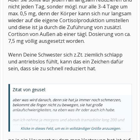
nicht jeden Tag, sonder mögl. nur alle 3-4 Tage um
max. 0,5 mg, denn der Körper kann sich nur langsam
wieder auf die eigene Cortisolproduktion umstellen
und diese ist ja durch die Zuführung von zusätzl.
Cortison von Außen ab einer tägl. Dosierung von ca.
7,5 mg völlig ausgesetzt worden.
Wenn Deine Schwester sich z.Zt. ziemlich schlapp
und antriebslos fühlt, kann das ein Zeichen dafür
sein, dass sie zu schnell reduziert hat.
Zitat von geusel:
aber was wird danach, denn sie hat ja immer noch schmerzen,
bekommt die finger nicht zu bewegen, sie hat große
anlaufschwierigkeiten, na eben was ihr oder auch ich habe.
nun ich nehme ja morgens und abends tramadolor long 200 und
zur nacht katadolon 2 ein.
Klicke in dieses Feld, um es in vollständiger Größe anzuzeigen.
ich kann doch nun nicht sagen nimm das auch. sie hat kein
vertrauen zu dem rheumadoc und doktert nun mit dem hausarzt