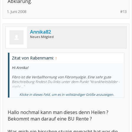
Abklärung.
1. Juni 2008
#13
Annika82
Neues Mitglied
Zitat von Rabenmami:
↑
Hi Annika!
Fibro ist die Verballhornung von Fibromyalgie. Eine sehr gute
Beschreibung findest Du links unter dem Punkt "Krankheitsbilder -
mehr..."
Klicke in dieses Feld, um es in vollständiger Größe anzuzeigen.
Grüßle
Rabenmami
Hallo nochmal kann man dieses denn Heilen ?
Bekommt man darauf eine BU Rente ?
Was mich ein bisschen stuzig gemacht hat war die