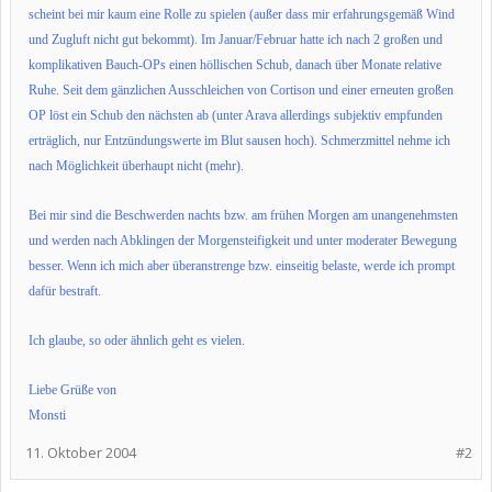
scheint bei mir kaum eine Rolle zu spielen (außer dass mir erfahrungsgemäß Wind
und Zugluft nicht gut bekommt). Im Januar/Februar hatte ich nach 2 großen und
komplikativen Bauch-OPs einen höllischen Schub, danach über Monate relative
Ruhe. Seit dem gänzlichen Ausschleichen von Cortison und einer erneuten großen
OP löst ein Schub den nächsten ab (unter Arava allerdings subjektiv empfunden
erträglich, nur Entzündungswerte im Blut sausen hoch). Schmerzmittel nehme ich
nach Möglichkeit überhaupt nicht (mehr).
Bei mir sind die Beschwerden nachts bzw. am frühen Morgen am unangenehmsten
und werden nach Abklingen der Morgensteifigkeit und unter moderater Bewegung
besser. Wenn ich mich aber überanstrenge bzw. einseitig belaste, werde ich prompt
dafür bestraft.
Ich glaube, so oder ähnlich geht es vielen.
Liebe Grüße von
Monsti
11. Oktober 2004
#2