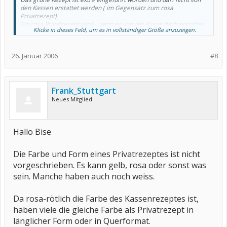
den Kassen erstattet werden ( im Gegensatz zum rosa
Privatrezept).
Ein rosa Privatrezept wird - wenn es von der Kasse doch erstattet
Klicke in dieses Feld, um es in vollständiger Größe anzuzeigen.
wird - auch dem Arzneimittelbudget des Arztes zugerechnet.
Das grüne Rezept ist also von vorne herein nicht erstattungsfähig
durch die Kassen
26. Januar 2006
#8
......................
................... zitat ende
Frank_Stuttgart
was ist denn ein rosa rezept? könnte das der kk vorgelegt werden?
Neues Mitglied
rosa habe ich noch nie gesehen.
hier hat jeder doc sein eigenes (wohl von ihm selber entworfenes?
- so sieht es nämlich manchmal aus) privatrezept.
wäre ja mal ne idee, sich kg und lymphdrainage auf rosa
Hallo Bise
verschreiben zu lassen, wenn es der kk vorgelegt werden könnte.
gruss
Die Farbe und Form eines Privatrezeptes ist nicht
bise
vorgeschrieben. Es kann gelb, rosa oder sonst was
sein. Manche haben auch noch weiss.
Da rosa-rötlich die Farbe des Kassenrezeptes ist,
haben viele die gleiche Farbe als Privatrezept in
länglicher Form oder in Querformat.