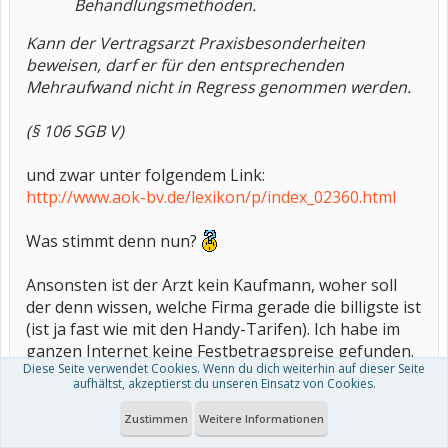
Behandlungsmethoden.
Kann der Vertragsarzt Praxisbesonderheiten
beweisen, darf er für den entsprechenden
Mehraufwand nicht in Regress genommen werden.
(§ 106 SGB V)
und zwar unter folgendem Link:
http://www.aok-bv.de/lexikon/p/index_02360.html
Was stimmt denn nun?
Ansonsten ist der Arzt kein Kaufmann, woher soll
der denn wissen, welche Firma gerade die billigste ist
(ist ja fast wie mit den Handy-Tarifen). Ich habe im
ganzen Internet keine Festbetragspreise gefunden.
Diese Seite verwendet Cookies. Wenn du dich weiterhin auf dieser Seite
aufhältst, akzeptierst du unseren Einsatz von Cookies.
Seit gut 2 Tagen bin ich - für meinen Männe, der
Diabetiker, Bluthochdruckpatient und vererbter
Zustimmen
Weitere Informationen
Cholesterinkranker (lt. Arzt) - im Internet unterwegs,