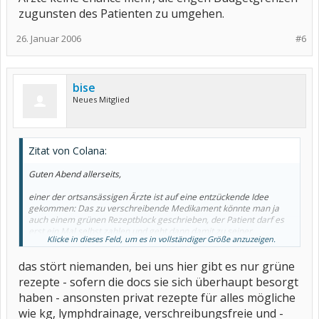
zugunsten des Patienten zu umgehen.
26. Januar 2006
#6
bise
Neues Mitglied
Zitat von Colana:
Guten Abend allerseits,
einer der ortsansässigen Ärzte ist auf eine entzückende Idee
gekommen: Das zu verschreibende Medikament könnte man ja
auch einem grünen Rezeptblock geschrieben, der Patient darf es
erst ein Mal selbst zahlen und geht dann damit zu seiner
Klicke in dieses Feld, um es in vollständiger Größe anzuzeigen.
Krankenkasse und der Arzt ist raus aus der Sache...
das stört niemanden, bei uns hier gibt es nur grüne
Was haltet ihr denn davon? Was meine Wenigkeit angeht, werde
ich einen dicken fetten Leserbrief schreiben... ich bin stinkesauer,
rezepte - sofern die docs sie sich überhaupt besorgt
ob solcher obskuren Ideen.
haben - ansonsten privat rezepte für alles mögliche
Viele liebe Grüße
wie kg, lymphdrainage, verschreibungsfreie und -