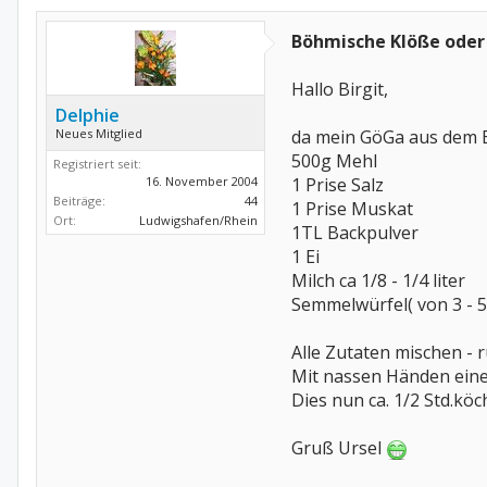
Böhmische Klöße oder
Hallo Birgit,
Delphie
Neues Mitglied
da mein GöGa aus dem B
500g Mehl
Registriert seit:
16. November 2004
1 Prise Salz
Beiträge:
44
1 Prise Muskat
Ort:
Ludwigshafen/Rhein
1TL Backpulver
1 Ei
Milch ca 1/8 - 1/4 liter
Semmelwürfel( von 3 -
Alle Zutaten mischen - r
Mit nassen Händen eine
Dies nun ca. 1/2 Std.köc
Gruß Ursel