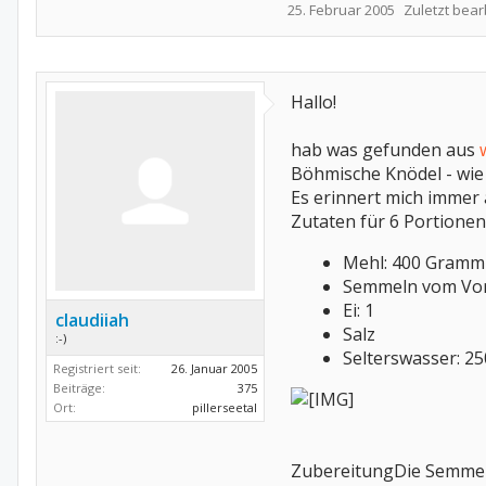
25. Februar 2005
Zuletzt bear
Hallo!
hab was gefunden aus
Böhmische Knödel - wie
Es erinnert mich immer 
Zutaten für 6 Portione
Mehl: 400 Gramm
Semmeln vom Vor
Ei: 1
claudiiah
Salz
:-)
Selterswasser: 250
Registriert seit:
26. Januar 2005
Beiträge:
375
Ort:
pillerseetal
ZubereitungDie Semmeln 