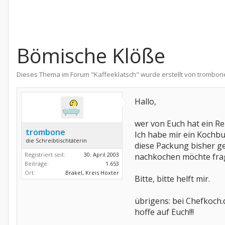
Bömische Klöße
Dieses Thema im Forum "
Kaffeeklatsch
" wurde erstellt von
trombon
Hallo,
wer von Euch hat ein R
trombone
Ich habe mir ein Kochbu
die Schreibtischtäterin
diese Packung bisher ge
Registriert seit:
30. April 2003
nachkochen möchte frag
Beiträge:
1.653
Ort:
Brakel, Kreis Höxter
Bitte, bitte helft mir.
übrigens: bei Chefkoch.
hoffe auf Euch!!!