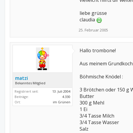
vielleicht hilfts dir weite
liebe grüsse
claudia
25. Februar 2005
Hallo trombone!
Aus meinem Grundkochb
Böhmische Knödel :
matzi
Bekanntes Mitglied
3 Brötchen oder 150 g 
Registriert seit:
13. Juli 2004
Butter
Beiträge:
4.330
300 g Mehl
Ort:
im Grünen
1 Ei
3/4 Tasse Milch
3/4 Tasse Wasser
Salz