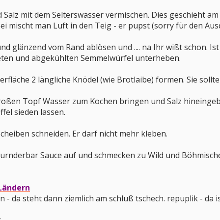
d Salz mit dem Selterswasser vermischen. Dies geschieht am
ei mischt man Luft in den Teig - er pupst (sorry für den Au
 und glänzend vom Rand ablösen und .... na Ihr wißt schon. Is
östeten und abgekühlten Semmelwürfel unterheben.
fläche 2 längliche Knödel (wie Brotlaibe) formen. Sie sollte
roßen Topf Wasser zum Kochen bringen und Salz hineingeb
el sieden lassen.
heiben schneiden. Er darf nicht mehr kleben.
urnderbar Sauce auf und schmecken zu Wild und Böhmische
Ländern
- da steht dann ziemlich am schluß tschech. repuplik - da i