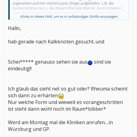
angesehen und mir sind ein paar Dinge aufgefallen. z.B. die
Nackenschmerzen u. die Magen/Darmprobleme. Auch scheinen
öfter Ausschläge im Gesicht vorhanden zu sein. Passen würden
Klicke in dieses Feld, um es in vollständiger Größe anzuzeigen.
diese Symtome auch zu einer juvenilen Dermatomyositis. Die
weißen Knoten die du beschreibst kommen im späteren Verlauf,
Hallo,
frühestens ein halbes Jahr nach Krankheitsbeginn dazu. Da würde
es sich dann um Kalkknoten im Bindegewebe handeln. Es ist nat.
alles eine Vermutung u. kann auch was ganz anderes sein. Aber ich
hab gerade nach Kalkknoten gesucht..und
würde dir auch raten, wie die Userin in deinem anderen Beitrag
eher in eine Kinderrheumaklinik wie GP zu gehen. Gerade bei
kindlichen Rheumaformen, die z.T. anders verlaufen als bei
Erwachsenen ist eine Rheumakinderklinik die Erfahrungen mit
Schei***** genauso sehen sie aus
sind sie
Kindern haben besser als irgendein niedergelassener
Rheumatologe.
eindeutig!!
Ich glaub das sieht net so gut oder? Rheuma scheint
sich dann zu erhärten
Nur welche Form und wieweit es vorangeschritten
ist steht dann wohl noch im Raum*bibber*
Werd am Montag mal die Kliniken anrufen....in
Würzburg und GP.