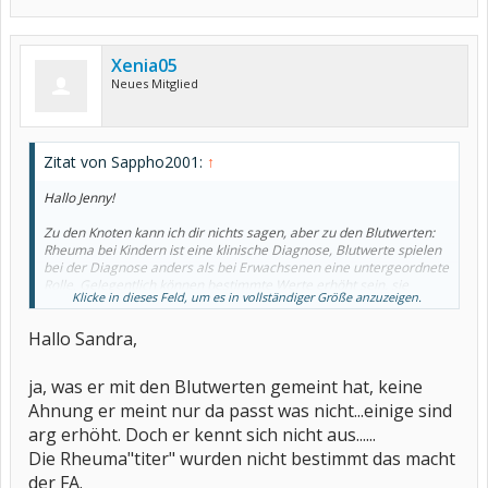
Xenia05
Neues Mitglied
Zitat von Sappho2001:
↑
Hallo Jenny!
Zu den Knoten kann ich dir nichts sagen, aber zu den Blutwerten:
Rheuma bei Kindern ist eine klinische Diagnose, Blutwerte spielen
bei der Diagnose anders als bei Erwachsenen eine untergeordnete
Rolle. Gelegentlich können bestimmte Werte erhöht sein, sie
Klicke in dieses Feld, um es in vollständiger Größe anzuzeigen.
müssen es aber nicht. Es gibt durchaus Kinder, die einen Schub
haben und vor Schmerzen nicht mehr laufen können, aber nicht
Hallo Sandra,
mal erhöhte Entzündungswerte aufweisen.
Dass die Werte also im Normbereich sind, heißt leider nichts.
Bis zum 2.6. ist es ja leider noch ziemlich lang hin. Wenn es mit den
ja, was er mit den Blutwerten gemeint hat, keine
Schmerzen und den Hauterscheinungen nicht besser wird, würde
ich auf einen früheren Termin drängen oder aber ihr wendet euch
Ahnung er meint nur da passt was nicht...einige sind
an eine Klinik.
arg erhöht. Doch er kennt sich nicht aus......
Alles Gute!
Die Rheuma"titer" wurden nicht bestimmt das macht
LG,
der FA.