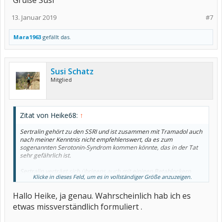
Grüße Susi
13. Januar 2019
#7
Mara1963
gefällt das.
Susi Schatz
Mitglied
Zitat von Heike68:
↑
Sertralin gehört zu den SSRI und ist zusammen mit Tramadol auch
nach meiner Kenntnis nicht empfehlenswert, da es zum
sogenannten Serotonin-Syndrom kommen könnte, das in der Tat
sehr gefährlich ist.
Sertralin verträgt sich übrigens auch mit einigen Betablockern
Klicke in dieses Feld, um es in vollständiger Größe anzuzeigen.
nicht.
Hallo Heike, ja genau. Wahrscheinlich hab ich es
Zum Alprazolam schrieb Susi ja selber "derzeit nötig". Da weiß sie
selber, dass nicht für Langzeiteinnahme gedacht.
etwas missverständlich formuliert .