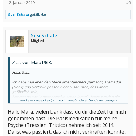
12. Januar 2019
#6
Susi Schatz
gefällt das.
Susi Schatz
Mitglied
Zitat von Mara1963:
↑
Hallo Susi,
ich habe mal eben den Medikamentencheck gemacht, Tramadol
(Noax) und Sertralin passen nicht zusammen, das könnte
gefährlich sein.
Nimmst du zwei Antidepressiva schon lange? Heilen werden die
Klicke in dieses Feld, um es in vollständiger Größe anzuzeigen.
deine psychischen Beschwerden nicht. Ich bin sehr skeptisch
gegenüber Psychopharmaka da sie auf den Hirnstoffwechsel
Hallo Mara, vielen Dank dass du dir die Zeit für mich
einwirken und wohl nichts für den Dauergebrauch sind.
Das Opioid und das Benzodiazepine (Alprazolam) machen
genommen hast. Die Basismedikation für meine
abhängig, ich denke die sind mit großer Vorsicht zu handhaben.
Psyche (Tresslen, Trittico) nehme ich seit 2014.
Gruß Mara
Da ist was passiert, das ich nicht verkraften konnte .