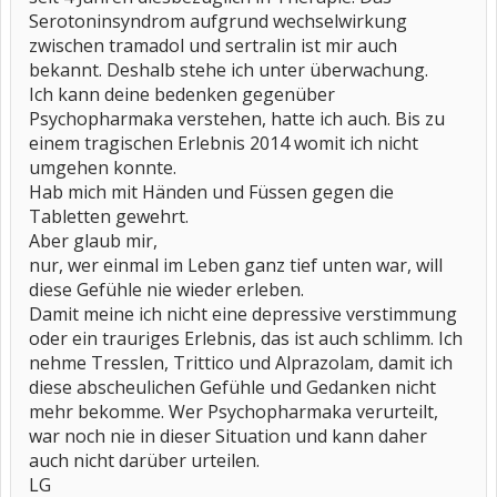
Gute Besserung!
Serotoninsyndrom aufgrund wechselwirkung
She-Wolf[/QUOTE
zwischen tramadol und sertralin ist mir auch
bekannt. Deshalb stehe ich unter überwachung.
Ich kann deine bedenken gegenüber
Dankeschön , du hast mir meine Angst genommen.
Erstmal liebe Grüße nach Schweden.
Psychopharmaka verstehen, hatte ich auch. Bis zu
Sorry wegen der Absätze, das werde ich natürlich in Zukunft
einem tragischen Erlebnis 2014 womit ich nicht
berücksichtigen.
umgehen konnte.
Zu den Medikamenten: Bezüglich der Kombination, ist es ja so,
Hab mich mit Händen und Füssen gegen die
dass ich sie alle vom selben Arzt verschrieben bekommen hab.
Tabletten gewehrt.
Natürlich hatte ich ein wenig Angst davor, Alprazolam nun
Aber glaub mir,
TÄGLICH zusätzlich zu den ganzen anderen Tabletten zu nehmen .
nur, wer einmal im Leben ganz tief unten war, will
Jetzt nach 4 Tagen, geht es mir psychisch und auch körperlich
diese Gefühle nie wieder erleben.
besser.
Damit meine ich nicht eine depressive verstimmung
Viele werden jetzt denken: natürlich geht's ihr besser, die ist ja
oder ein trauriges Erlebnis, das ist auch schlimm. Ich
dauernd high.
Mag sein, aber ich muss die Zeit bis zur Diagnose irgendwie
nehme Tresslen, Trittico und Alprazolam, damit ich
überstehen und das ist für mich und meinen HA der beste Weg.
diese abscheulichen Gefühle und Gedanken nicht
mehr bekomme. Wer Psychopharmaka verurteilt,
Danke für deine Unterstützung @She-Wolf
Liebe Grüße aus dem tief Verschneiten Tirol
war noch nie in dieser Situation und kann daher
auch nicht darüber urteilen.
LG