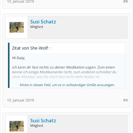
13. Januar 2019
#8
Susi Schatz
Mitglied
Zitat von She-Wolf:
↑
Hi Suzy,
ich kann dir fast nichts zu deiner Medikation sagen. Zum einen
kenne ich einige Medikamente nicht, zum anderen schreibst du
ohne Absätze, was für mich fast nicht mehr lesbar ist.
Klicke in dieses Feld, um es in vollständiger Größe anzuzeigen.
Zur Kombination Tramal und Sertralin kann ich dir jedoch
Entwarnung geben. Ich hatte dieselbe Diskussion erst vorgestern
mit meiner Hausärztin, denn ich wollte Sertralin nicht mehr
13. Januar 2019
#9
nehmen aufgrund der Wechselwirkungen und bat um einen Ersatz.
Hier in Schweden wird manches anders bewertet, liegen teilweise
andere Ergebnisse vor, wie z.B. bei Novalgin. Das wurde vor
einigen Jahren vom Markt genommen, weil es (zwei?) Todesfälle
Susi Schatz
gab. In Deutschland ist Novalgin DAS Mittel der Wahl bei stärkeren
Mitglied
Schmerzen. Ich habe es selbst längere Zeit genommen und lebe