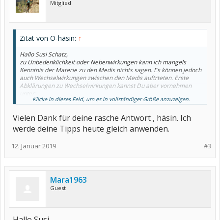
Mitglied
Zitat von O-häsin:
↑
Hallo Susi Schatz,
zu Unbedenklichkeit oder Nebenwirkungen kann ich mangels
Kenntnis der Materie zu den Medis nichts sagen. Es können jedoch
auch Wechselwirkungen zwischen den Medis auftrteten. Erste
Abklärungen zu Wechselwirkungen kannst Du aber vornehmen
unter:
Klicke in dieses Feld, um es in vollständiger Größe anzuzeigen.
https://www.apotheken-umschau.de/Medikamente
Vielen Dank für deine rasche Antwort , häsin. Ich
Ist bei der Liste Deiner Medis wahrscheinlich etwas mühsam, aber
machbar. Sonst frag den Apotheker.
werde deine Tipps heute gleich anwenden.
LG häsin
12. Januar 2019
#3
Mara1963
Guest
Hallo Susi,