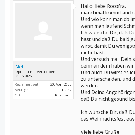
Hallo, liebe Rocofra,
manchmal kommt auch 
Und wie kann man da im
wenn man laufend Schm
Ich wünsche Dir, daß Du
hast und daß Du bald g
wirst, damit Du wenigs
mehr hast.
Und versuch mal, Dein 
denn an dem haben wir a
Neli
Und auch Du wirst es l
Optimistin----verstorben
21.05.2026
zu unterscheiden, und d
Registriert seit:
30. April 2003
werden.
Beiträge:
11.747
Und Deine Angehörigen 
Ort:
Rheinland
daß Du nicht gesund bis
Ich wünsche Dir, daß Du
das Weihnachtsfest etw
Viele liebe Grüße