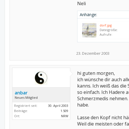
Neli
Anhänge:
dorf.jpg
Dateigröße:
Aufrufe:
23. Dezember 2003
hi guten morgen,
ich wünsche dir auch al
kanns. Ich weiß das die
so einfach. Ich Hadere a
anbar
Neues Mitglied
Schmerzmedis nehmen. 
habe.
Registriert seit:
30. April 2003
Beiträge:
1.509
Ort:
NRW
Lasse den Kopf nicht hä
Weil die meisten oder f