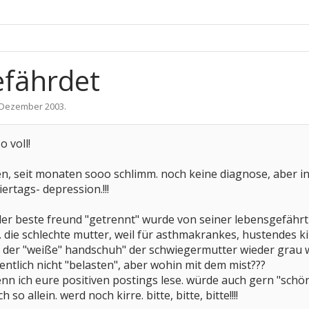
efährdet
 Dezember 2003
.
 voll!
en, seit monaten sooo schlimm. noch keine diagnose, aber i
rtags- depression.!!!
 der beste freund "getrennt" wurde von seiner lebensgefährti
n. die schlechte mutter, weil für asthmakrankes, hustendes k
l der "weiße" handschuh" der schwiegermutter wieder grau 
entlich nicht "belasten", aber wohin mit dem mist???
n ich eure positiven postings lese. würde auch gern "schö
so allein. werd noch kirre. bitte, bitte, bitte!!!!