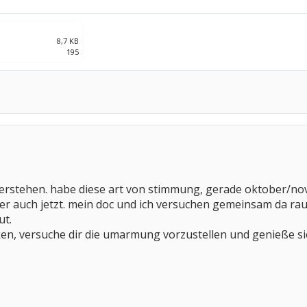
8,7 KB
195
t verstehen. habe diese art von stimmung, gerade oktober/n
der auch jetzt. mein doc und ich versuchen gemeinsam da ra
ut.
cken, versuche dir die umarmung vorzustellen und genieße si