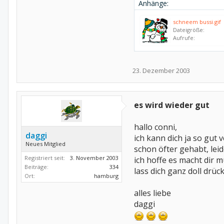
Anhänge:
schneem bussi.gif
Dateigröße:
Aufrufe:
23. Dezember 2003
es wird wieder gut
hallo conni,
daggi
ich kann dich ja so gu
Neues Mitglied
schon öfter gehabt, lei
Registriert seit:
3. November 2003
ich hoffe es macht dir m
Beiträge:
334
lass dich ganz doll drü
Ort:
hamburg
alles liebe
daggi