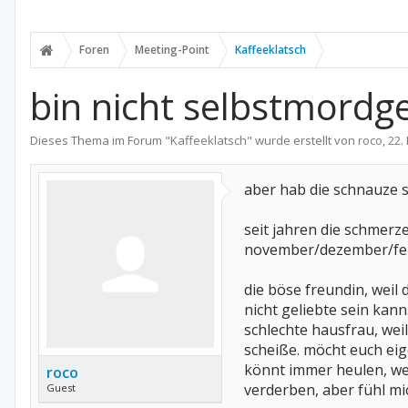
Foren
Meeting-Point
Kaffeeklatsch
bin nicht selbstmordg
Dieses Thema im Forum "
Kaffeeklatsch
" wurde erstellt von
roco
,
22.
aber hab die schnauze so
seit jahren die schmerz
november/dezember/feie
die böse freundin, weil
nicht geliebte sein kan
schlechte hausfrau, wei
scheiße. möcht euch eig
könnt immer heulen, wen
roco
verderben, aber fühl mich 
Guest