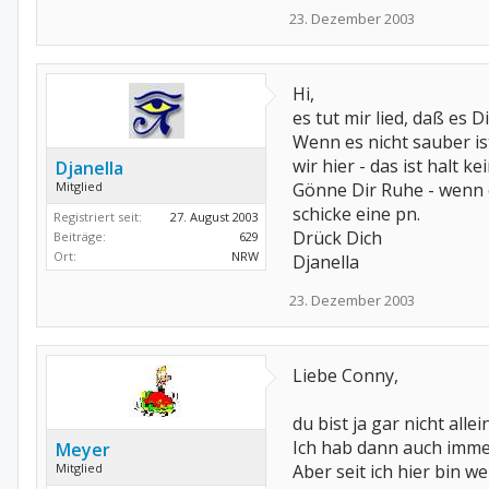
23. Dezember 2003
Hi,
es tut mir lied, daß es D
Wenn es nicht sauber is
wir hier - das ist halt k
Djanella
Mitglied
Gönne Dir Ruhe - wenn 
schicke eine pn.
Registriert seit:
27. August 2003
Drück Dich
Beiträge:
629
Ort:
NRW
Djanella
23. Dezember 2003
Liebe Conny,
du bist ja gar nicht all
Ich hab dann auch imme
Meyer
Mitglied
Aber seit ich hier bin we