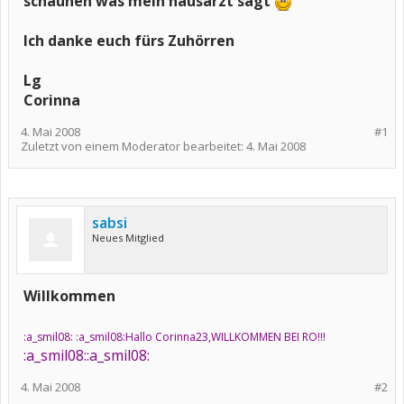
schauhen was mein hausarzt sagt
Ich danke euch fürs Zuhörren
Lg
Corinna
4. Mai 2008
#1
Zuletzt von einem Moderator bearbeitet:
4. Mai 2008
sabsi
Neues Mitglied
Willkommen
:a_smil08: :a_smil08:Hallo Corinna23,
WILLKOMMEN BEI RO!!!
:a_smil08::a_smil08:
4. Mai 2008
#2