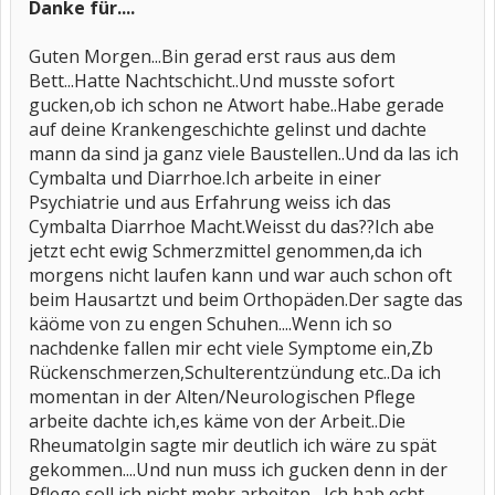
Danke für....
Guten Morgen...Bin gerad erst raus aus dem
Bett...Hatte Nachtschicht..Und musste sofort
gucken,ob ich schon ne Atwort habe..Habe gerade
auf deine Krankengeschichte gelinst und dachte
mann da sind ja ganz viele Baustellen..Und da las ich
Cymbalta und Diarrhoe.Ich arbeite in einer
Psychiatrie und aus Erfahrung weiss ich das
Cymbalta Diarrhoe Macht.Weisst du das??Ich abe
jetzt echt ewig Schmerzmittel genommen,da ich
morgens nicht laufen kann und war auch schon oft
beim Hausartzt und beim Orthopäden.Der sagte das
käöme von zu engen Schuhen....Wenn ich so
nachdenke fallen mir echt viele Symptome ein,Zb
Rückenschmerzen,Schulterentzündung etc..Da ich
momentan in der Alten/Neurologischen Pflege
arbeite dachte ich,es käme von der Arbeit..Die
Rheumatolgin sagte mir deutlich ich wäre zu spät
gekommen....Und nun muss ich gucken denn in der
Pflege soll ich nicht mehr arbeiten....Ich hab echt