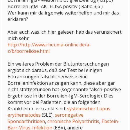
Borrelien IgG - Westernblot grenzwertig ( OspC)
Borrelien IgM -AK- ELISA positiv ( Ratio 3,6 )
Wer kann mir da irgenwie weiterhelfen und mir das
erklären?
Aber auch was ich hier gelesen hab das verunsichert
mich sehr:
http://http://www.rheuma-online.de/a-
z/b/borreliose.html
Ein weiteres Problem der Blutuntersuchungen
ergibt sich daraus, daß der Test bei einigen
Erkrankungen fälschlicherweise eine
Borrelieninfektion anzeigen kann, diese aber gar
nicht stattgefunden hat (sogenannte falsch-positive
Ergebnisse in der Borrelien-IgM-Serologie). Dies
kommt vor bei Patienten, die an folgenden
Krankheiten erkrankt sind:
systemischer Lupus
erythematodes
(SLE),
seronegative
Spondarthritiden
,
chronische Polyarthritis
,
Ebstein-
Barr-Virus-Infektion
(EBV), andere