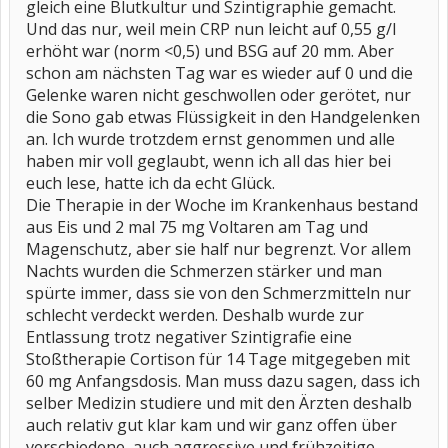
gleich eine Blutkultur und Szintigraphie gemacht.
Und das nur, weil mein CRP nun leicht auf 0,55 g/l
erhöht war (norm <0,5) und BSG auf 20 mm. Aber
schon am nächsten Tag war es wieder auf 0 und die
Gelenke waren nicht geschwollen oder gerötet, nur
die Sono gab etwas Flüssigkeit in den Handgelenken
an. Ich wurde trotzdem ernst genommen und alle
haben mir voll geglaubt, wenn ich all das hier bei
euch lese, hatte ich da echt Glück.
Die Therapie in der Woche im Krankenhaus bestand
aus Eis und 2 mal 75 mg Voltaren am Tag und
Magenschutz, aber sie half nur begrenzt. Vor allem
Nachts wurden die Schmerzen stärker und man
spürte immer, dass sie von den Schmerzmitteln nur
schlecht verdeckt werden. Deshalb wurde zur
Entlassung trotz negativer Szintigrafie eine
Stoßtherapie Cortison für 14 Tage mitgegeben mit
60 mg Anfangsdosis. Man muss dazu sagen, dass ich
selber Medizin studiere und mit den Ärzten deshalb
auch relativ gut klar kam und wir ganz offen über
verschiedene, auch aggressive und frühzeitige