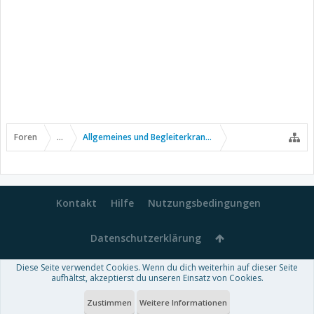
Foren
...
Allgemeines und Begleiterkrankungen
Kontakt
Hilfe
Nutzungsbedingungen
Datenschutzerklärung
Diese Seite verwendet Cookies. Wenn du dich weiterhin auf dieser Seite
Forum software by XenForo™
aufhältst, akzeptierst du unseren Einsatz von Cookies.
-
Deutsch von xenDach
Some XenForo functionality crafted by
Audentio Design
.
Theme designed by
ThemeHouse
.
Zustimmen
Weitere Informationen