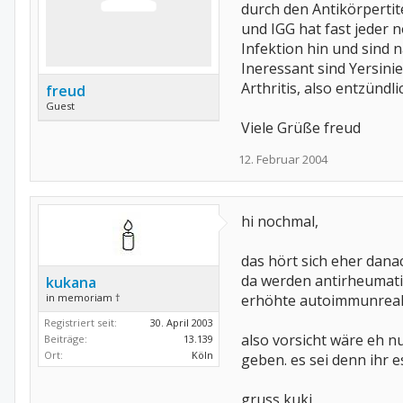
durch den Antikörperti
und IGG hat fast jeder 
Infektion hin und sind 
Ineressant sind Yersinie
Arthritis, also entzünd
freud
Guest
Viele Grüße freud
12. Februar 2004
hi nochmal,
das hört sich eher dana
da werden antirheumati
kukana
in memoriam †
erhöhte autoimmunreakt
Registriert seit:
30. April 2003
also vorsicht wäre eh nu
Beiträge:
13.139
Ort:
Köln
geben. es sei denn ihr es
gruss kuki