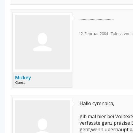
.......................................
12. Februar 2004
Zuletzt von
Mickey
Guest
Hallo cyrenaica,
gib mal hier bei Vollte
verfasste ganz präzis
geht,wenn überhaupt da