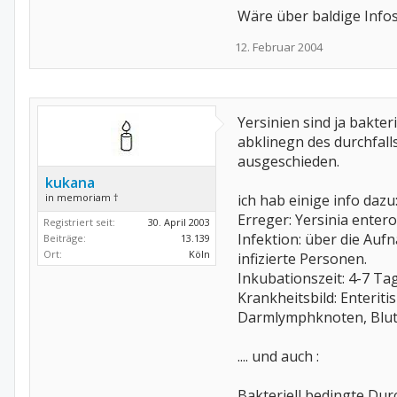
Wäre über baldige Info
12. Februar 2004
Yersinien sind ja bakter
abklinegn des durchfall
ausgeschieden.
kukana
in memoriam †
ich hab einige info dazu
Erreger: Yersinia enter
Registriert seit:
30. April 2003
Infektion: über die Auf
Beiträge:
13.139
Ort:
Köln
infizierte Personen.
Inkubationszeit: 4-7 Ta
Krankheitsbild: Enteri
Darmlymphknoten, Blutv
.... und auch :
Bakteriell bedingte Dur