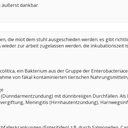
s äußerst dankbar.
ien, die miot dem stuhl ausgeschieden werden. es gibt richt
s wieder zur arbeit zugelassen werden. die inkubationszeit 
:
ocolitica, ein Bakterium aus der Gruppe der Enterobacteriac
nahme von fäkal kontaminierten tierischen Nahrungsmitteln
ge
tis (Dünndarmentzündung) mit dünnbreiigen Durchfällen. A
ergiftung, Meningitis (Hirnhautentzündung), Harnwegsin
chfallerkrankungen (Enteritiden) z.B. durch Salmonellen, Cam