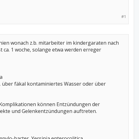
#1
linien wonach z.b. mitarbeiter im kindergaraten nach
ist ca. 1 woche, solange etwa werden erreger
ea
, über fäkal kontaminiertes Wasser oder über
ls Komplikationen können Entzündungen der
fekte und Gelenkentzündungen auftreten.
pylo-bacter, Yersinia enterocolitica