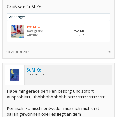
Gruß von SuMiKo
Anhänge:
Pen1.JPG
Dateigröße:
149,4 KB
Aufrufe:
267
10. August 2005
#8
SuMiKo
die knackige
Habe mir gerade den Pen besorg und sofort
ausprobiert, uhhhhhhhhhhhh brrrrrrrrrrrrrrrrrrr......
Komisch, komisch, entweder muss ich mich erst
daran gewöhnen oder es liegt an dem