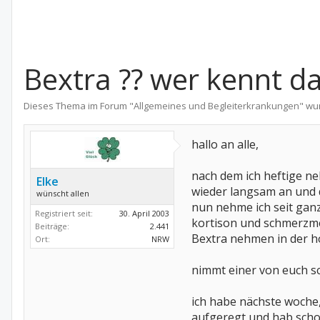
Bextra ?? wer kennt d
Dieses Thema im Forum "
Allgemeines und Begleiterkrankungen
" wu
hallo an alle,
nach dem ich heftige n
Elke
wieder langsam an und 
wünscht allen
nun nehme ich seit ganz 
Registriert seit:
30. April 2003
kortison und schmerzmed
Beiträge:
2.441
Bextra nehmen in der ho
Ort:
NRW
nimmt einer von euch sc
ich habe nächste woche,
aufgeregt und hab schon