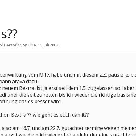
as??
rde erstellt von
Elke
,
11. Juli 2003
.
ebenwirkung vom MTX habe und mit diesem z.Z. pausiere, bi
dann arava dazu.
neuem Bextra, ist ja erst seit dem 1.5. zugelassen soll abe
i über die zeit zu retten bis ich wieder die richtige basism
ffnung das es besser wird.
hon Bextra ?? wie geht es euch damit??
 also am 16.7. und am 22.7. gutachter termine wegen meiner 
 angst wie die mich wieder behandeln. der eine gutachter i