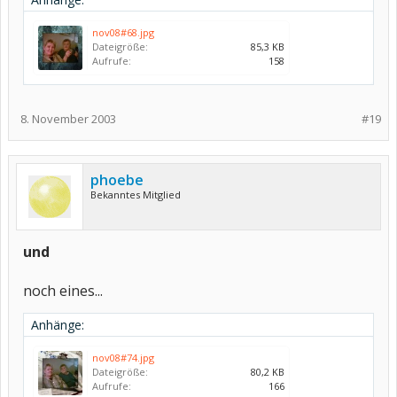
nov08#68.jpg
Dateigröße:
85,3 KB
Aufrufe:
158
8. November 2003
#19
phoebe
Bekanntes Mitglied
und
noch eines...
Anhänge:
nov08#74.jpg
Dateigröße:
80,2 KB
Aufrufe:
166