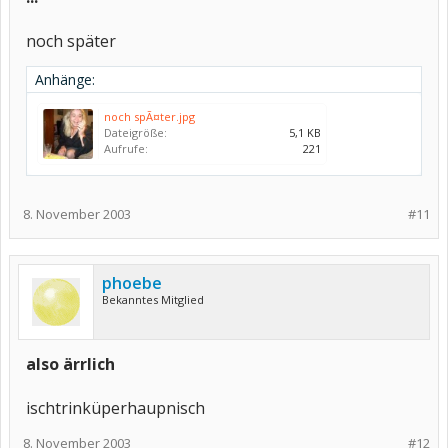
noch später
Anhänge:
noch spÃ¤ter.jpg
Dateigröße:
5,1 KB
Aufrufe:
221
8. November 2003
#11
phoebe
Bekanntes Mitglied
also ärrlich
ischtrinküperhaupnisch
8. November 2003
#12