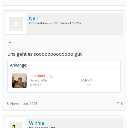
Neli
Optimistin----verstorben 21.05.2026
...
uns geht es sooooooooooooo gut!
Anhänge:
ausschnitt1.jpg
Dateigröße:
24,9 KB
Aufrufe:
251
8. November 2003
#13
Winnie
kleines Nordlicht