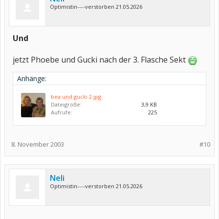
Optimistin----verstorben 21.05.2026
Und
jetzt Phoebe und Gucki nach der 3. Flasche Sekt
Anhänge:
bea und gucki 2.jpg
Dateigröße:
3,9 KB
Aufrufe:
225
8. November 2003
#10
Neli
Optimistin----verstorben 21.05.2026
...