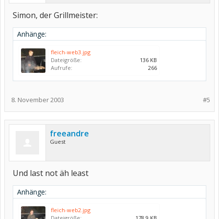
Simon, der Grillmeister:
Anhänge:
fleich-web3.jpg
Dateigröße:
136 KB
Aufrufe:
266
8. November 2003
#5
freeandre
Guest
Und last not äh least
Anhänge:
fleich-web2.jpg
Dateigröße:
178,9 KB