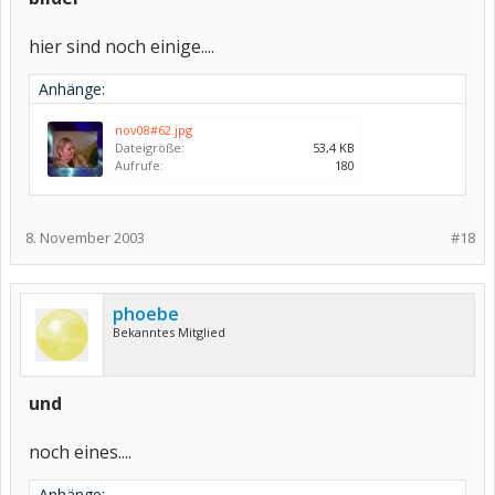
hier sind noch einige....
Anhänge:
nov08#62.jpg
Dateigröße:
53,4 KB
Aufrufe:
180
8. November 2003
#18
phoebe
Bekanntes Mitglied
und
noch eines....
Anhänge: