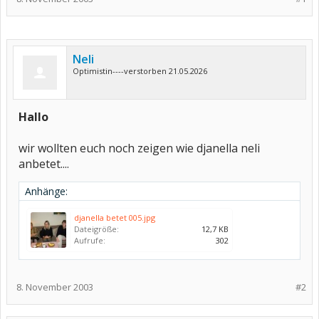
Neli
Optimistin----verstorben 21.05.2026
Hallo
wir wollten euch noch zeigen wie djanella neli
anbetet....
Anhänge:
djanella betet 005.jpg
Dateigröße:
12,7 KB
Aufrufe:
302
8. November 2003
#2