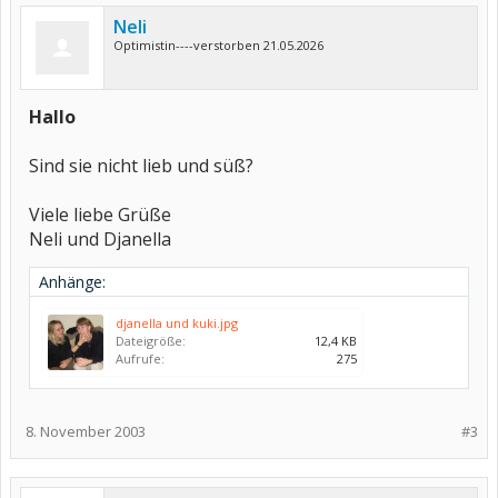
Neli
Optimistin----verstorben 21.05.2026
Hallo
Sind sie nicht lieb und süß?
Viele liebe Grüße
Neli und Djanella
Anhänge:
djanella und kuki.jpg
Dateigröße:
12,4 KB
Aufrufe:
275
8. November 2003
#3