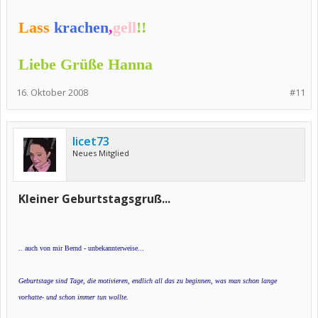
Lass
krachen
,
gell
!!
Liebe Grüße Hanna
16. Oktober 2008
#11
licet73
Neues Mitglied
Kleiner Geburtstagsgruß...
.. auch von mir Bernd - unbekannterweise...
Geburtstage sind Tage, die motivieren, endlich all das zu beginnen, was man schon lange
vorhatte- und schon immer tun wollte.