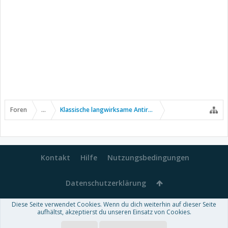
Foren
...
Klassische langwirksame Antirheumatika
Kontakt
Hilfe
Nutzungsbedingungen
Datenschutzerklärung
Diese Seite verwendet Cookies. Wenn du dich weiterhin auf dieser Seite
Forum software by XenForo™
aufhältst, akzeptierst du unseren Einsatz von Cookies.
-
Deutsch von xenDach
Some XenForo functionality crafted by
Audentio Design
.