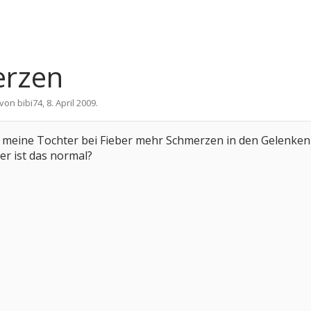
erzen
t von
bibi74
,
8. April 2009
.
s meine Tochter bei Fieber mehr Schmerzen in den Gelenken h
r ist das normal?