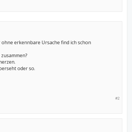
 ohne erkennbare Ursache find ich schon
cht zusammen?
merzen.
berseht oder so.
#2