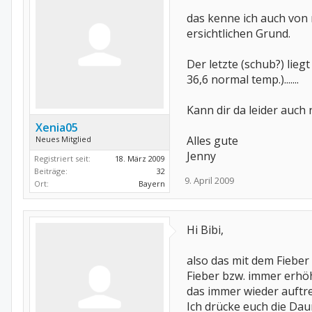
das kenne ich auch von
ersichtlichen Grund.
Der letzte (schub?) lie
36,6 normal temp.).......
Kann dir da leider auch 
Xenia05
Alles gute
Neues Mitglied
Jenny
Registriert seit:
18. März 2009
Beiträge:
32
9. April 2009
Ort:
Bayern
Hi Bibi,
also das mit dem Fieber
Fieber bzw. immer erhöh
das immer wieder auftre
Ich drücke euch die Daum