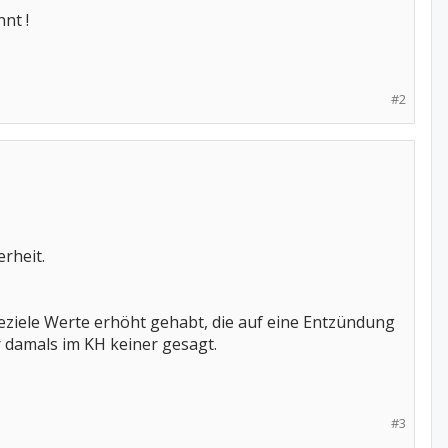
nt !
#2
rheit.
peziele Werte erhöht gehabt, die auf eine Entzündung
hr damals im KH keiner gesagt.
#3