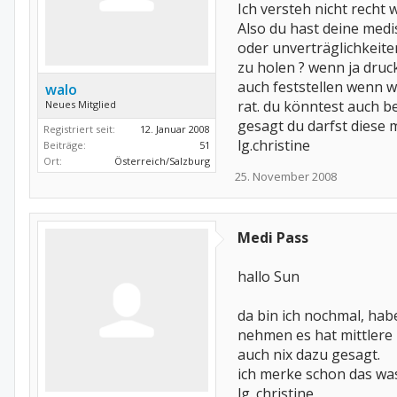
Ich versteh nicht recht 
Also du hast deine med
oder unverträglichkeiten
zu holen ? wenn ja druc
auch feststellen wenn w
walo
rat. du könntest auch be
Neues Mitglied
gesagt du darfst diese
Registriert seit:
12. Januar 2008
lg.christine
Beiträge:
51
Ort:
Österreich/Salzburg
25. November 2008
Medi Pass
hallo Sun
da bin ich nochmal, hab
nehmen es hat mittlere n
auch nix dazu gesagt.
ich merke schon das wa
lg. christine