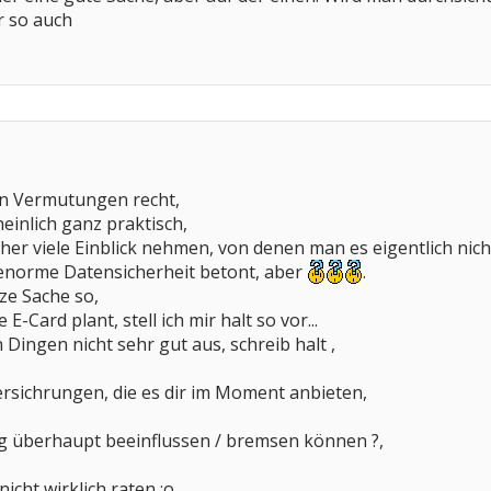
r so auch
en Vermutungen recht,
heinlich ganz praktisch,
er viele Einblick nehmen, von denen man es eigentlich nicht 
 enorme Datensicherheit betont, aber
.
ze Sache so,
E-Card plant, stell ich mir halt so vor...
 Dingen nicht sehr gut aus, schreib halt ,
Versichrungen, die es dir im Moment anbieten,
ng überhaupt beeinflussen / bremsen können ?,
icht wirklich raten :o.