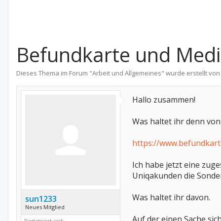
Befundkarte und Me
Dieses Thema im Forum "
Arbeit und Allgemeines
" wurde erstellt vo
Hallo zusammen!
Was haltet ihr denn vo
https://www.befundkart
Ich habe jetzt eine zu
Uniqakunden die Sonder
Was haltet ihr davon.
sun1233
Neues Mitglied
Auf der einen Sache sic
Registriert seit: