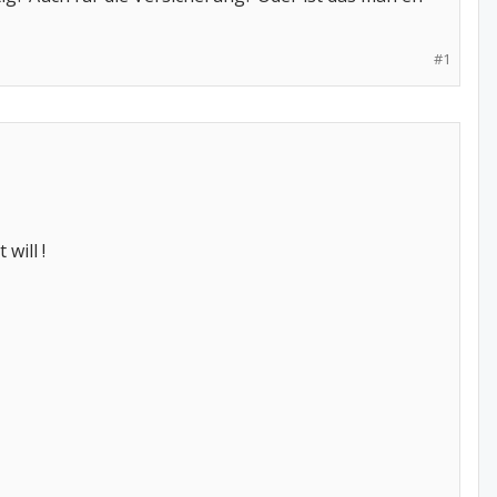
#1
will !