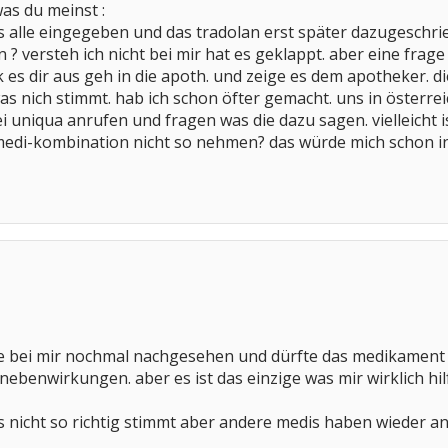
was du meinst :
is alle eingegeben und das tradolan erst später dazugesch
 ? versteh ich nicht bei mir hat es geklappt. aber eine frag
k es dir aus geh in die apoth. und zeige es dem apotheker. 
as nich stimmt. hab ich schon öfter gemacht. uns in österr
i uniqua anrufen und fragen was die dazu sagen. vielleicht is
 medi-kombination nicht so nehmen? das würde mich schon in
e bei mir nochmal nachgesehen und dürfte das medikament "
ebenwirkungen. aber es ist das einzige was mir wirklich hilft
s nicht so richtig stimmt aber andere medis haben wieder 