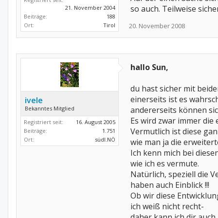
so auch. Teilweise siche
21. November 2004
Beiträge:
188
Ort:
Tirol
20. November 2008
hallo Sun,
du hast sicher mit beid
einerseits ist es wahrsc
ivele
Bekanntes Mitglied
andererseits können sich
Es wird zwar immer die
Registriert seit:
16. August 2005
Vermutlich ist diese gan
Beiträge:
1.751
Ort:
südl.NÖ
wie man ja die erweiterte 
Ich kenn mich bei diesen
wie ich es vermute.
Natürlich, speziell die 
haben auch Einblick !!!
Ob wir diese Entwicklu
ich weiß nicht recht-
daher kann ich dir auch n