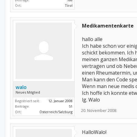
Ort:
Tirol
Medikamentenkarte
hallo alle
Ich habe schon vor eini
schickt bekommen. Ich 
meinen ganzen Medikame
vertragen und ob Nebenw
einen Rheumatermin, und
Man kann den Code sper
Wenn man neue medis 
walo
Ich hoffe ich konnte et
Neues Mitglied
lg. Walo
Registriert seit:
12. Januar 2008
Beiträge:
51
20. November 2008
Ort:
Österreich/Salzburg
HalloWalo!