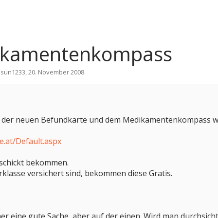
dikamentenkompass
n
sun1233
,
20. November 2008
.
n der neuen Befundkarte und dem Medikamentenkompass was
e.at/Default.aspx
geschickt bekommen.
klasse versichert sind, bekommen diese Gratis.
her eine gute Sache, aber auf der einen. Wird man durchsich