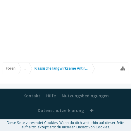
Foren
...
Klassische langwirksame Antirheumatika
Kontakt
Hilfe
Nutzungsbedingungen
Datenschutzerklärung
Diese Seite verwendet Cookies. Wenn du dich weiterhin auf dieser Seite
Forum software by XenForo™
aufhältst, akzeptierst du unseren Einsatz von Cookies.
-
Deutsch von xenDach